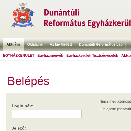
Aktuális
Oldalaink
Az Ige Mellett
Dunántúli Református Lap
EGYHÁZKERÜLET
Egyházmegyék
Egyházkerületi Tisztségviselők
Aktua
Belépés
Nincs még azonosí
Login név:
Elfelejtette jelszavá
Jelszó: