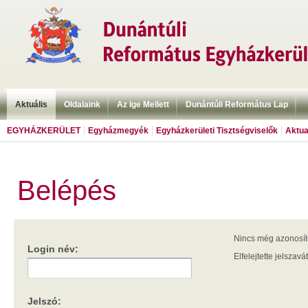
Aktuális
Oldalaink
Az Ige Mellett
Dunántúli Református Lap
EGYHÁZKERÜLET
Egyházmegyék
Egyházkerületi Tisztségviselők
Aktua
Belépés
Nincs még azonosí
Login név:
Elfelejtette jelszavá
Jelszó: