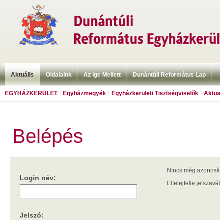
Aktuális
Oldalaink
Az Ige Mellett
Dunántúli Református Lap
EGYHÁZKERÜLET
Egyházmegyék
Egyházkerületi Tisztségviselők
Aktua
Belépés
Nincs még azonosí
Login név:
Elfelejtette jelszavá
Jelszó: