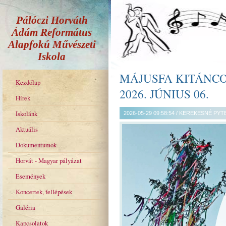
Pálóczi Horváth
Ádám Református
Alapfokú Művészeti
Iskola
MÁJUSFA KITÁNCO
Kezdőlap
2026. JÚNIUS 06.
Hírek
Iskolánk
2026-05-29 09:58:54 / KEREKESNÉ PY
Aktuális
Dokumentumok
Horvát - Magyar pályázat
Események
Koncertek, fellépések
Galéria
Kapcsolatok