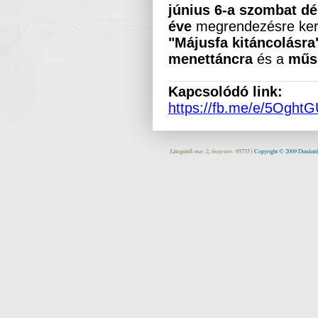
június 6-a szombat dé
éve
megrendezésre ke
"Májusfa kitáncolásra
menettáncra
és a
műs
Kapcsolódó link:
https://fb.me/e/5OghtG
Látogatók ma: 2, összesen: 95755 |
Copyright © 2009 Dunántúl