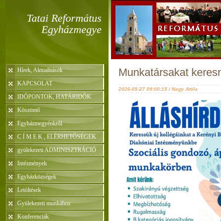
Tatai Református
Egyházmegye
Munkatársakat keres
Hírek, Aktualitások
KAPCSOLAT
2026-05-27 09:00:15 / Nagy Attila
IDŐPONTOK, HATÁRIDŐK
Köszöntő
Egyházmegyénkről
C Í M E K , ELÉRHETŐSÉGEK
gyülekezeti ADMINISZTRÁCIÓ
Intézmények
Egyházközségek
Letöltések
Gyülekezeti munkához
Konferenciák