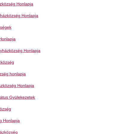
zközség Honlapja
házközség Honlapja
zségek
Honlapja
yházközség Honlapja
zközség
zség honlapja
zközség Honlapja
átus Gyülekezetek
község
g Honlapja
házközség