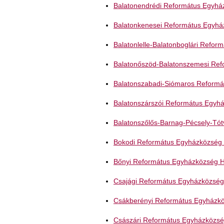
Balatonendrédi Református Egyhá
Balatonkenesei Református Egyh
Balatonlelle-Balatonboglári Refo
Balatonőszöd-Balatonszemesi Ref
Balatonszabadi-Siómaros Reformá
Balatonszárszói Református Egyh
Balatonszőlős-Barnag-Pécsely-Tó
Bokodi Református Egyházközség 
Bőnyi Református Egyházközség H
Csajági Református Egyházközség
Csákberényi Református Egyházkö
Császári Református Egyházközsé