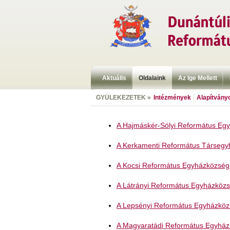
Aktuális
Oldalaink
Az Ige Mellett
GYÜLEKEZETEK »
Intézmények
Alapítvány
A Hajmáskér-Sólyi Református Eg
A Kerkamenti Református Társegy
A Kocsi Református Egyházközség
A Látrányi Református Egyházköz
A Lepsényi Református Egyházköz
A Magyaratádi Református Egyház