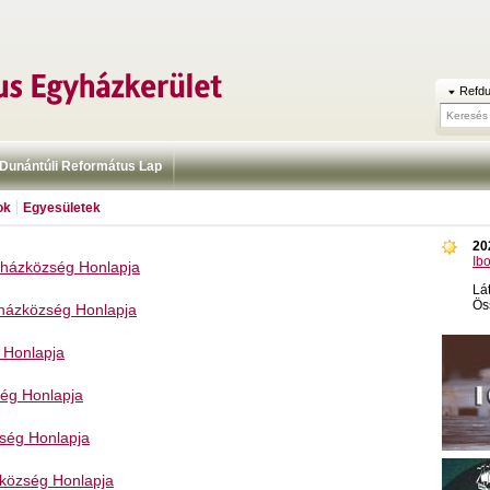
Refdu
Dunántúli Református Lap
ok
Egyesületek
20
Ib
yházközség Honlapja
Lá
Ös
házközség Honlapja
 Honlapja
ség Honlapja
ség Honlapja
község Honlapja