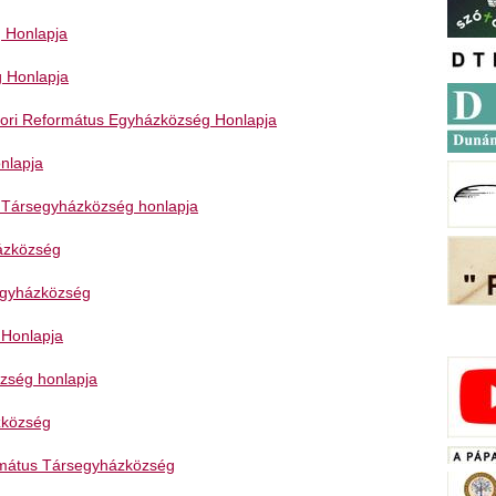
 Honlapja
 Honlapja
mori Református Egyházközség Honlapja
nlapja
 Társegyházközség honlapja
ázközség
egyházközség
 Honlapja
zség honlapja
zközség
rmátus Társegyházközség