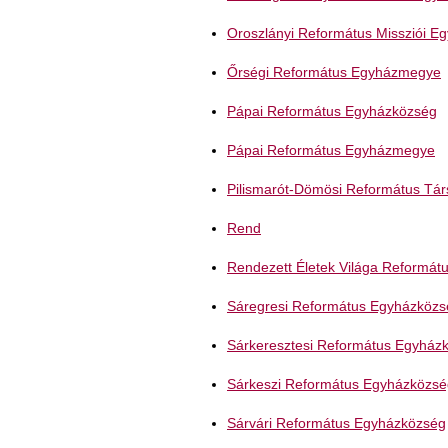
Oroszlányi Református Missziói E
Őrségi Református Egyházmegye
Pápai Református Egyházközség
Pápai Református Egyházmegye
Pilismarót-Dömösi Református Tá
Rend
Rendezett Életek Világa Reformátu
Sáregresi Református Egyházközs
Sárkeresztesi Református Egyház
Sárkeszi Református Egyházközsé
Sárvári Református Egyházközség