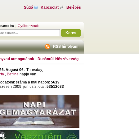
Súgó
Kapcsolat
Belépés
nantul.hu
Gyülekezetek
Keres
RSS hírfolyam
yzati támogatások
Dunántúli Nőszövetség
26. August 06.
, Thursday,
rta
,
Bettina
napja van.
togatóink száma a mai napon:
5619
szesen 2009. június 2. óta :
53512033