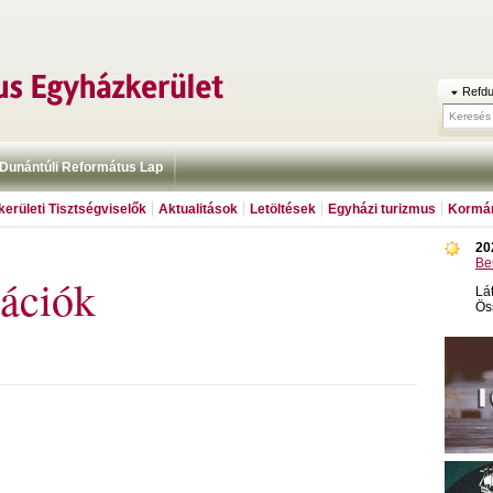
Refdu
Dunántúli Református Lap
erületi Tisztségviselők
Aktualitások
Letöltések
Egyházi turizmus
Kormán
20
Be
ációk
Lá
Ös