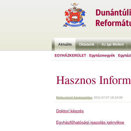
Aktuális
Oldalaink
Az Ige Mellett
EGYHÁZKERÜLET
Egyházmegyék
Egyházk
Hasznos Inform
Refdunántúl Adminisztrátor
, 2011-07-07 18:19:38
Doktori képzés
Egyházfőhatósági igazolás igénylése