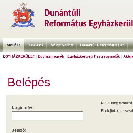
Aktuális
Oldalaink
Az Ige Mellett
Dunántúli Református Lap
EGYHÁZKERÜLET
Egyházmegyék
Egyházkerületi Tisztségviselők
Aktua
Belépés
Nincs még azonosí
Login név:
Elfelejtette jelszavá
Jelszó: