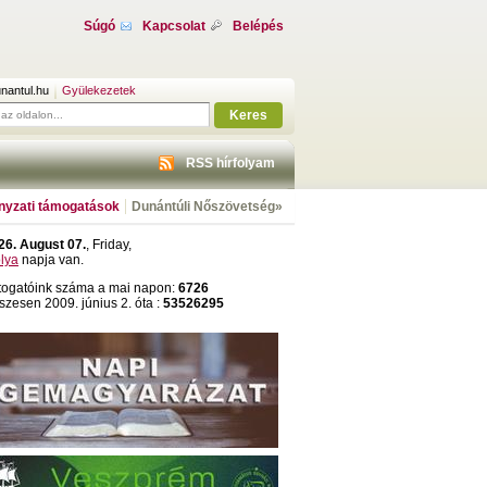
Súgó
Kapcsolat
Belépés
nantul.hu
Gyülekezetek
Keres
RSS hírfolyam
yzati támogatások
Dunántúli Nőszövetség»
26. August 07.
, Friday,
olya
napja van.
togatóink száma a mai napon:
6726
szesen 2009. június 2. óta :
53526295