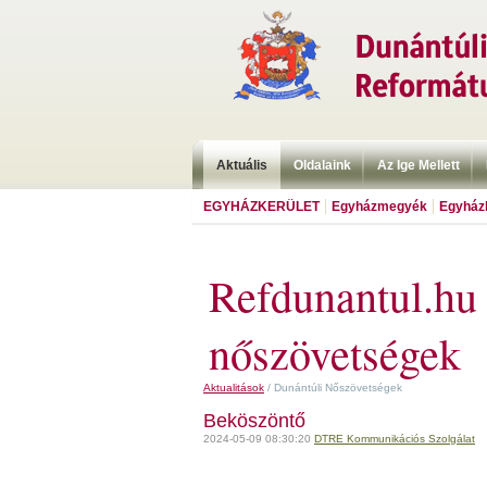
Aktuális
Oldalaink
Az Ige Mellett
EGYHÁZKERÜLET
Egyházmegyék
Egyházk
Refdunantul.hu 
nőszövetségek
Aktualitások
/ Dunántúli Nőszövetségek
Beköszöntő
2024-05-09 08:30:20
DTRE Kommunikációs Szolgálat