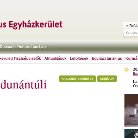
Refdu
Dunántúli Református Lap
erületi Tisztségviselők
Aktualitások
Letöltések
Egyházi turizmus
Kormán
20
Ib
dunántúli
Aktualitás beküldése
Archívum
Lá
Ös