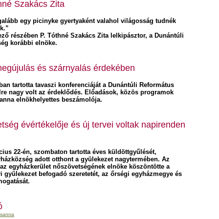
hné Szakács Zita
egalább egy picinyke gyertyaként valahol világosság tudnék
k.”
ző részében P. Tóthné Szakács Zita lelkipásztor, a Dunántúli
ég korábbi elnöke.
megújulás és szárnyalás érdekében
an tartotta tavaszi konferenciáját a Dunántúli Református
re nagy volt az érdeklődés. Előadások, közös programok
zsanna elnökhelyettes beszámolója.
ség évértékelője és új tervei voltak napirenden
us 22-én, szombaton tartotta éves küldöttgyűlését,
ázközség adott otthont a gyülekezet nagytermében. Az
 az egyházkerület nőszövetségének elnöke köszöntötte a
i gyülekezet befogadó szeretetét, az őrségi egyházmegye és
mogatását.
ó
zsanna