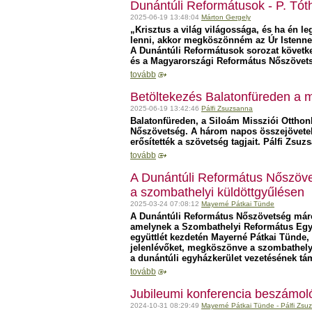
Dunántúli Reformátusok - P. Tót
2025-06-19 13:48:04
Márton Gergely
„Krisztus a világ világossága, és ha én l
lenni, akkor megköszönném az Úr Istenne
A Dunántúli Reformátusok sorozat követke
és a Magyarországi Református Nőszövets
tovább
Betöltekezés Balatonfüreden a 
2025-06-19 13:42:46
Pálfi Zsuzsanna
Balatonfüreden, a Siloám Missziói Otthonb
Nőszövetség. A három napos összejövetel
erősítették a szövetség tagjait. Pálfi Zsu
tovább
A Dunántúli Református Nőszövet
a szombathelyi küldöttgyűlésen
2025-03-24 07:08:12
Mayerné Pátkai Tünde
A Dunántúli Református Nőszövetség márci
amelynek a Szombathelyi Református Egyh
együttlét kezdetén Mayerné Pátkai Tünde,
jelenlévőket, megköszönve a szombathely
a dunántúli egyházkerület vezetésének tá
tovább
Jubileumi konferencia beszámol
2024-10-31 08:29:49
Mayerné Pátkai Tünde - Pálfi Zsu