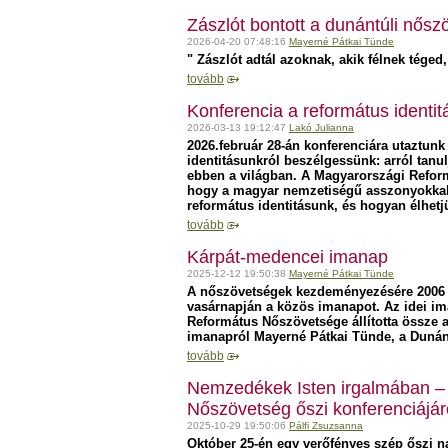
Zászlót bontott a dunántúli nősz
2026-04-20 07:48:16
Mayerné Pátkai Tünde
" Zászlót adtál azoknak, akik félnek téged
tovább
Konferencia a református identi
2026-03-13 19:12:47
Lakó Julianna
2026.február 28-án konferenciára utaztun
identitásunkról beszélgessünk: arról tanul
ebben a világban. A Magyarországi Refor
hogy a magyar nemzetiségű asszonyokkal 
református identitásunk, és hogyan élhetj
tovább
Kárpát-medencei imanap
2025-12-12 19:50:38
Mayerné Pátkai Tünde
A nőszövetségek kezdeményezésére 2006 ó
vasárnapján a közös imanapot. Az idei i
Református Nőszövetsége állította össze a
imanapról Mayerné Pátkai Tünde, a Dunánt
tovább
Nemzedékek Isten irgalmában –
Nőszövetség őszi konferenciájár
2025-10-29 19:50:06
Pálfi Zsuzsanna
Október 25-én egy verőfényes szép őszi 