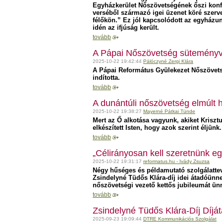
Egyházkerület Nőszövetségének őszi konfe
verséből származó igei üzenet köré szer
félőkön.” Ez jól kapcsolódott az egyházu
idén az ifjúság került.
tovább
A Pápai Nőszövetség süteményv
2025-10-22 19:42:44
Pálóczyné Zergi Klára
A Pápai Református Gyülekezet Nőszövetség
indította.
tovább
A dunántúli nőszövetség elmúlt h
2025-10-22 19:38:27
Mayerné Pátkai Tünde
Mert az Ő alkotása vagyunk, akiket Kriszt
elkészített Isten, hogy azok szerint éljün
tovább
„Célirányosan kell szeretnünk e
2025-10-22 19:31:17
reformatus.hu - Ivády Zsuzsa
Négy hűséges és példamutató szolgálatte
Zsindelyné Tüdős Klára-díj idei átadóünne
nőszövetségi vezető kettős jubileumát ün
tovább
Zsindelyné Tüdős Klára-Díj Díj
2025-09-23 19:09:44
DTRE Kommunikációs Szolgálat