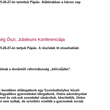
25-26-27-én tartottuk Pápán. Alábbiakban a három nap
ég Őszi, Jubileumi Konferenciája
-26-27-én tartjuk Pápán. A részletek itt olvashatóak:
útnak a dunántúli reformátusság „bölcsőjébe”.
 keretében ellátogattunk egy Szombathelyhez közeli
fogyatékos gyermekeket látogattunk, illetve adományokat
 és sok-sok szeretettel vásároltuk, készítettük, illetve
st nem tudtak, de szívükön viselték a gyermekek sorsát.