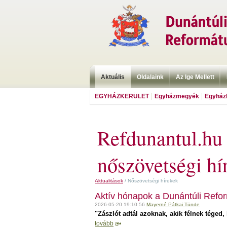
Aktuális
Oldalaink
Az Ige Mellett
EGYHÁZKERÜLET
Egyházmegyék
Egyházk
Refdunantul.hu
nőszövetségi hí
Aktualitások
/ Nőszövetségi hírekek
Aktív hónapok a Dunántúli Refo
2026-05-20 19:10:56
Mayerné Pátkai Tünde
"Zászlót adtál azoknak, akik félnek téged
tovább