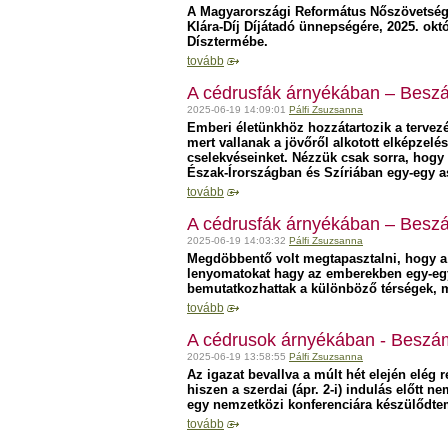
A Magyarországi Református Nőszövetség t
Klára-Díj Díjátadó ünnepségére, 2025. ok
Dísztermébe.
tovább
A cédrusfák árnyékában – Beszám
2025-06-19 14:09:01
Pálfi Zsuzsanna
Emberi életünkhöz hozzátartozik a tervez
mert vallanak a jövőről alkotott elképzelé
cselekvéseinket. Nézzük csak sorra, hogy
Észak-Írországban és Szíriában egy-egy a
tovább
A cédrusfák árnyékában – Beszá
2025-06-19 14:03:32
Pálfi Zsuzsanna
Megdöbbentő volt megtapasztalni, hogy a
lenyomatokat hagy az emberekben egy-egy 
bemutatkozhattak a különböző térségek, m
tovább
A cédrusok árnyékában - Beszám
2025-06-19 13:58:55
Pálfi Zsuzsanna
Az igazat bevallva a múlt hét elején elé
hiszen a szerdai (ápr. 2-i) indulás előtt n
egy nemzetközi konferenciára készülődtem
tovább