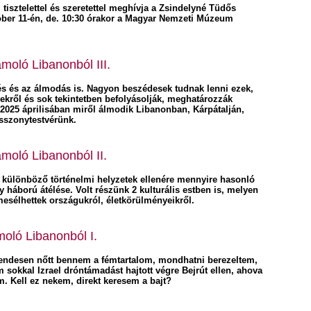
isztelettel és szeretettel meghívja a Zsindelyné Tüdős
tóber 11-én, de. 10:30 órakor a Magyar Nemzeti Múzeum
oló Libanonból III.
és és az álmodás is. Nagyon beszédesek tudnak lenni ezek,
sekről és sok tekintetben befolyásolják, meghatározzák
 2025 áprilisában miről álmodik Libanonban, Kárpátalján,
sszonytestvérünk.
moló Libanonból II.
 különböző történelmi helyzetek ellenére mennyire hasonló
háború átélése. Volt részünk 2 kulturális estben is, melyen
esélhettek országukról, életkörülményeikről.
oló Libanonból I.
g rendesen nőtt bennem a fémtartalom, mondhatni berezeltem,
em sokkal Izrael dróntámadást hajtott végre Bejrút ellen, ahova
. Kell ez nekem, direkt keresem a bajt?