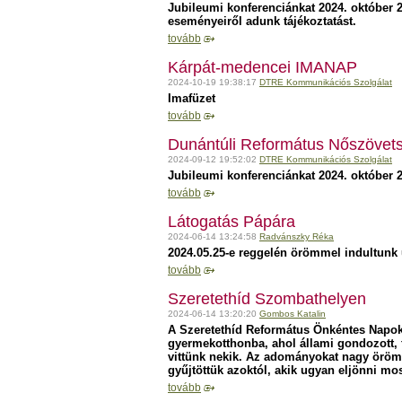
Jubileumi konferenciánkat 2024. október 
eseményeiről adunk tájékoztatást.
tovább
Kárpát-medencei IMANAP
2024-10-19 19:38:17
DTRE Kommunikációs Szolgálat
Imafüzet
tovább
Dunántúli Református Nőszövets
2024-09-12 19:52:02
DTRE Kommunikációs Szolgálat
Jubileumi konferenciánkat 2024. október 25
tovább
Látogatás Pápára
2024-06-14 13:24:58
Radvánszky Réka
2024.05.25-e reggelén örömmel indultunk 
tovább
Szeretethíd Szombathelyen
2024-06-14 13:20:20
Gombos Katalin
A Szeretethíd Református Önkéntes Napok
gyermekotthonba, ahol állami gondozott, 
vittünk nekik. Az adományokat nagy örömmel
gyűjtöttük azoktól, akik ugyan eljönni mo
tovább