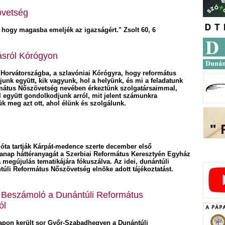
övetség
, hogy magasba emeljék az igazságért." Zsolt 60, 6
tásról Kórógyon
k Horvátországba, a szlavóniai Kórógyra, hogy református
junk együtt, kik vagyunk, hol a helyünk, és mi a feladatunk
mátus Nőszövetség nevében érkeztünk szolgatársaimmal,
együtt gondolkodjunk arról, mit jelent számunkra
ük meg azt ott, ahol élünk és szolgálunk.
ta tartják Kárpát-medence szerte december első
manap háttéranyagát a Szerbiai Református Keresztyén Egyház
 megújulás tematikájára fókuszálva. Az idei, dunántúli
úli Református Nőszövetség elnöke adott tájékoztatást.
 Beszámoló a Dunántúli Református
ól
napon került sor Győr-Szabadhegyen a Dunántúli