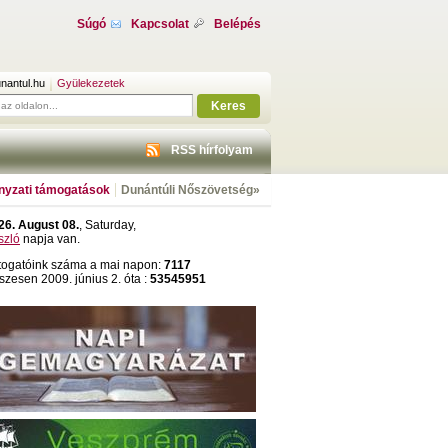
Súgó
Kapcsolat
Belépés
nantul.hu
Gyülekezetek
Keres
RSS hírfolyam
yzati támogatások
Dunántúli Nőszövetség»
26. August 08.
, Saturday,
szló
napja van.
togatóink száma a mai napon:
7117
szesen 2009. június 2. óta :
53545951