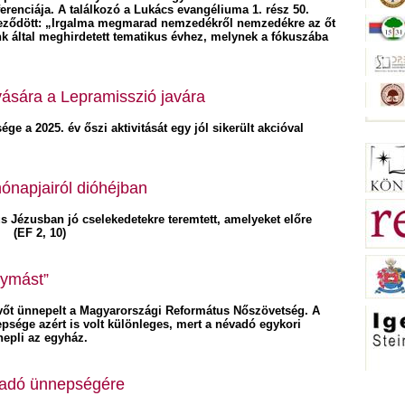
renciája. A találkozó a Lukács evangéliuma 1. rész 50.
veződött: „Irgalma megmarad nemzedékről nemzedékre az őt
nk által meghirdetett tematikus évhez, melynek a fókuszába
ására a Lepramisszió javára
e a 2025. év őszi aktivitását egy jól sikerült akcióval
ónapjairól dióhéjban
us Jézusban jó cselekedetekre teremtett, amelyeket előre
k. (EF 2, 10)
gymást”
vőt ünnepelt a Magyarországi Református Nőszövetség. A
psége azért is volt különleges, mert a névadó egykori
nepli az egyház.
átadó ünnepségére