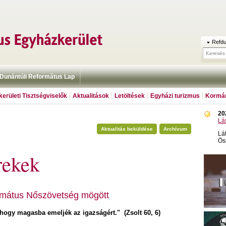
Refdu
Dunántúli Református Lap
erületi Tisztségviselők
Aktualitások
Letöltések
Egyházi turizmus
Kormán
20
Lá
Aktualitás beküldése
Archívum
Lá
Ös
rekek
rmátus Nőszövetség mögött
, hogy magasba emeljék az igazságért." (Zsolt 60, 6)