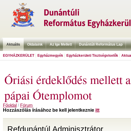
Aktuális
Oldalaink
Az Ige Mellett
Dunántúli Református Lap
EGYHÁZKERÜLET
Egyházmegyék
Egyházkerületi Tisztségviselők
Aktua
Óriási érdeklődés mellett a
pápai Ótemplomot
Főoldal
/
Fórum
Hozzászólás írásához be kell jelentkeznie
itt
Refdunántúl Adminisztrátor