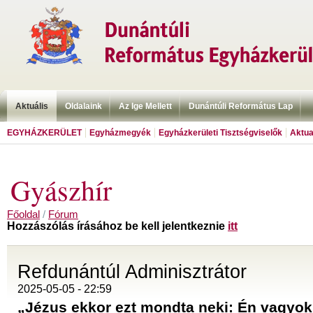
Aktuális
Oldalaink
Az Ige Mellett
Dunántúli Református Lap
EGYHÁZKERÜLET
Egyházmegyék
Egyházkerületi Tisztségviselők
Aktua
Gyászhír
Főoldal
/
Fórum
Hozzászólás írásához be kell jelentkeznie
itt
Refdunántúl Adminisztrátor
2025-05-05 - 22:59
„Jézus ekkor ezt mondta neki: Én vagyok