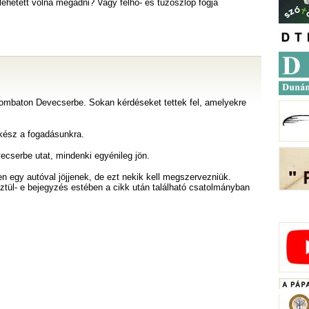
lehetett volna megadni? Vagy felhő- és tűzoszlop fogja
ombaton Devecserbe. Sokan kérdéseket tettek fel, amelyekre
 kész a fogadásunkra.
ecserbe utat, mindenki egyénileg jön.
 egy autóval jöjjenek, de ezt nekik kell megszervezniük.
sztül- e bejegyzés estében a cikk után található csatolmányban