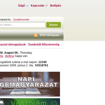
Súgó
Kapcsolat
Belépés
nantul.hu
Gyülekezetek
Keres
RSS hírfolyam
yzati támogatások
Dunántúli Nőszövetség
26. August 06.
, Thursday,
rta
,
Bettina
napja van.
togatóink száma a mai napon:
12340
szesen 2009. június 2. óta :
53518761