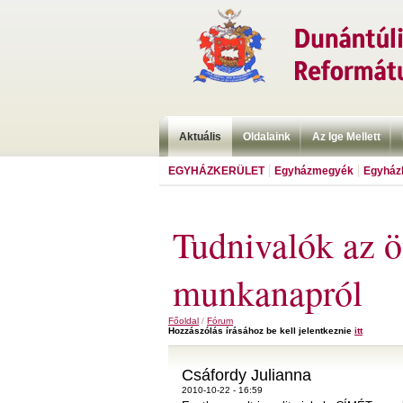
Aktuális
Oldalaink
Az Ige Mellett
EGYHÁZKERÜLET
Egyházmegyék
Egyházk
Tudnivalók az ö
munkanapról
Főoldal
/
Fórum
Hozzászólás írásához be kell jelentkeznie
itt
Csáfordy Julianna
2010-10-22 - 16:59