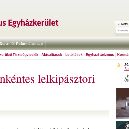
Refdu
Dunántúli Református Lap
erületi Tisztségviselők
Aktualitások
Letöltések
Egyházi turizmus
Kormán
20
Be
nkéntes lelkipásztori
Lá
Ös