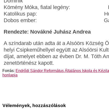
Dominik
Kömény Móka, fiatal legény: Kozi
Katolikus pap: Hunyady
Dobos ember: Gárdonyi
Rendezte: Novákné Juhász Andrea
A színdarab után adta át a Alsóörs Község 
helyi Csipkeműhellyel együtt az Alsóörsi Kul
díjat, amelyet ebben az évben Dr. M. Tóth An
zenetörténész kapott.
Forrás:
Endrődi Sándor Református Általános Iskola és Kézil
honlapja
Vélemények, hozzászólások