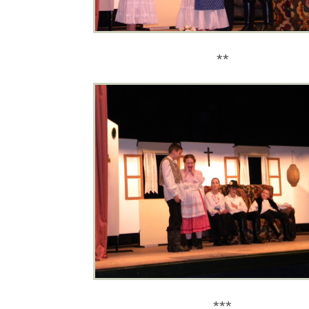
**
***