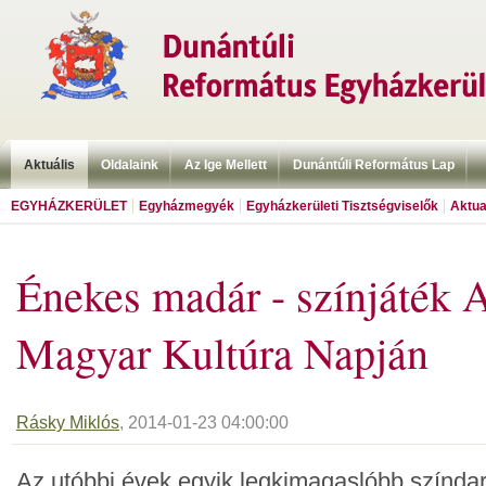
Aktuális
Oldalaink
Az Ige Mellett
Dunántúli Református Lap
EGYHÁZKERÜLET
Egyházmegyék
Egyházkerületi Tisztségviselők
Aktua
Énekes madár - színjáték 
Magyar Kultúra Napján
Rásky Miklós
, 2014-01-23 04:00:00
Az utóbbi évek egyik legkimagaslóbb színdar