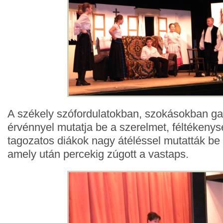
A székely szófordulatokban, szokásokban g
érvénnyel mutatja be a szerelmet, féltékenysé
tagozatos diákok nagy átéléssel mutatták be
amely után percekig zúgott a vastaps.