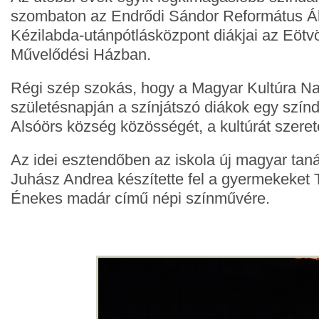
szombaton az Endrődi Sándor Református Ál
Kézilabda-utánpótlásközpont diákjai az Eötv
Művelődési Házban.
Régi szép szokás, hogy a Magyar Kultúra N
születésnapján a színjátszó diákok egy szín
Alsóörs község közösségét, a kultúrát szere
Az idei esztendőben az iskola új magyar tan
Juhász Andrea készítette fel a gyermekeket 
Énekes madár című népi színművére.