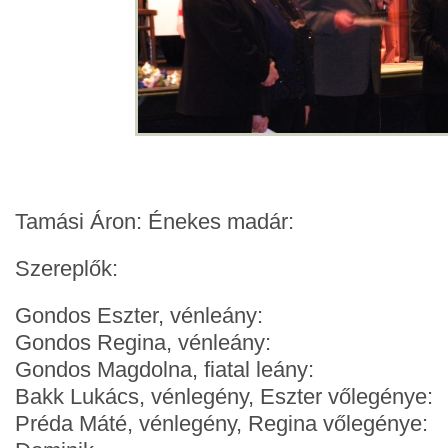
Tamási Áron: Énekes madár:
Szereplők:
Gondos Eszter, vénleány: Mór
Gondos Regina, vénleány: Mol
Gondos Magdolna, fiatal leány: Se
Bakk Lukács, vénlegény, Eszter vőlegénye:
Préda Máté, vénlegény, Regina vőlegénye