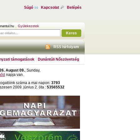
Súgó
Kapcsolat
Belépés
nantul.hu
Gyülekezetek
Keres
RSS hírfolyam
yzati támogatások
Dunántúli Nőszövetség
26. August 09.
, Sunday,
őd
napja van.
togatóink száma a mai napon:
3793
szesen 2009. június 2. óta :
53565532