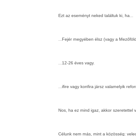
Ezt az eseményt neked találtuk ki, ha...
...Fejér megyében élsz (vagy a Mezőfö
...12-26 éves vagy.
...ifire vagy konfira jársz valamelyik re
Nos, ha ez mind igaz, akkor szeretet
Célunk nem más, mint a közösség: veled, a