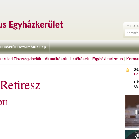
Refdu
Dunántúli Református Lap
erületi Tisztségviselők
Aktualitások
Letöltések
Egyházi turizmus
Kormán
20
Be
 Refiresz
Lá
Ös
on