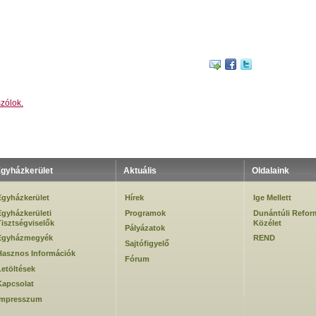
zólok.
gyházkerület
Aktuális
Oldalaink
Egyházkerület
Hírek
Ige Mellett
Egyházkerületi
Programok
Dunántúli Refor
Tisztségviselők
Közélet
Pályázatok
Egyházmegyék
REND
Sajtófigyelő
Hasznos Információk
Fórum
Letöltések
Kapcsolat
Impresszum