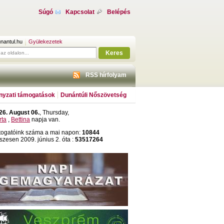
Súgó
Kapcsolat
Belépés
nantul.hu
Gyülekezetek
Keres
RSS hírfolyam
yzati támogatások
Dunántúli Nőszövetség
26. August 06.
, Thursday,
rta
,
Bettina
napja van.
togatóink száma a mai napon:
10844
szesen 2009. június 2. óta :
53517264