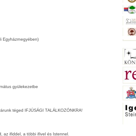
ldi Egyházmegyében)
formátus gyülekezetbe
tel várunk téged IFJÚSÁGI TALÁLKOZÓNKRA!
z ifiddel, a többi ifivel és Istennel.