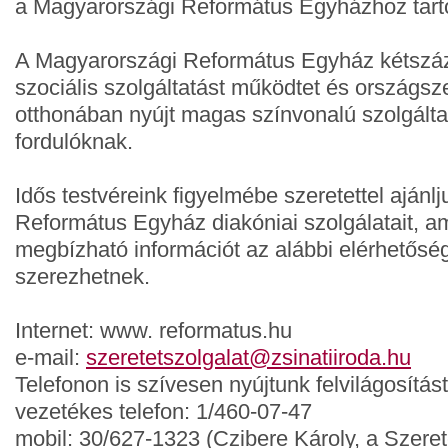
a Magyarországi Református Egyházhoz tarto
A Magyarországi Református Egyház kétszá
szociális szolgáltatást működtet és országsz
otthonában nyújt magas színvonalú szolgálta
fordulóknak.
Idős testvéreink figyelmébe szeretettel ajánl
Református Egyház diakóniai szolgálatait, am
megbízható információt az alábbi elérhetős
szerezhetnek.
Internet: www. reformatus.hu
e-mail:
szeretetszolgalat@zsinatiiroda.hu
Telefonon is szívesen nyújtunk felvilágosítást
vezetékes telefon: 1/460-07-47
mobil: 30/627-1323 (Czibere Károly, a Szeret