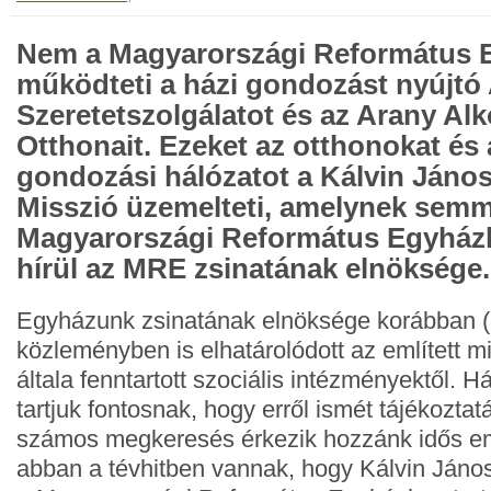
Nem a Magyarországi Református 
működteti a házi gondozást nyújtó 
Szeretetszolgálatot és az Arany Al
Otthonait. Ezeket az otthonokat és 
gondozási hálózatot a Kálvin János
Misszió üzemelteti, amelynek semm
Magyarországi Református Egyházh
hírül az MRE zsinatának elnöksége.
Egyházunk zsinatának elnöksége korábban 
közleményben is elhatárolódott az említett mi
általa fenntartott szociális intézményektől. 
tartjuk fontosnak, hogy erről ismét tájékoztat
számos megkeresés érkezik hozzánk idős em
abban a tévhitben vannak, hogy Kálvin János