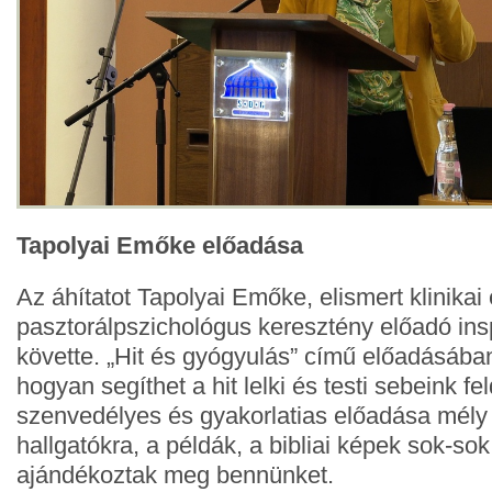
Tapolyai Emőke előadása
Az áhítatot Tapolyai Emőke, elismert klinikai
pasztorálpszichológus keresztény előadó ins
követte. „Hit és gyógyulás” című előadásában
hogyan segíthet a hit lelki és testi sebeink f
szenvedélyes és gyakorlatias előadása mély 
hallgatókra, a példák, a bibliai képek sok-sok
ajándékoztak meg bennünket.