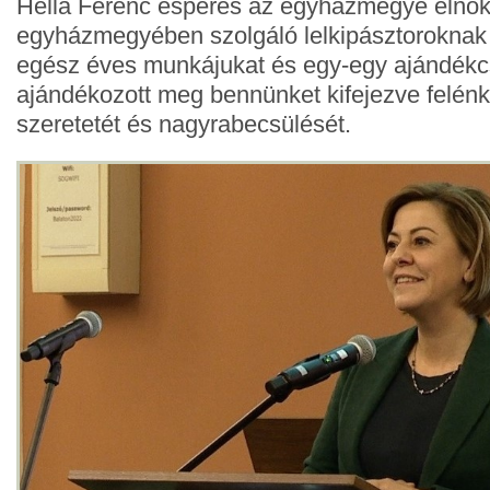
Hella Ferenc esperes az egyházmegye elnö
egyházmegyében szolgáló lelkipásztorokna
egész éves munkájukat és egy-egy ajándék
ajándékozott meg bennünket kifejezve felé
szeretetét és nagyrabecsülését.