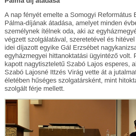
Pálma díj átadása
A nap fényét emelte a Somogyi Reformátu
Pálma-díjának átadása, amelyet minden évb
személynek ítélnek oda, aki az egyházmegy
végzett szolgálatával, szeretetével és hitéve
idei díjazott egyike Gál Erzsébet nagykanizsa
egyházmegyei hittanoktatási ügyintéző volt.
kapott nagytiszteletű Szabó Lajos esperes, ak
Szabó Lajosné Ittzés Virág vette át a jutalma
életében hűséges szolgatársként, mint hitokt
szolgált férje mellett.