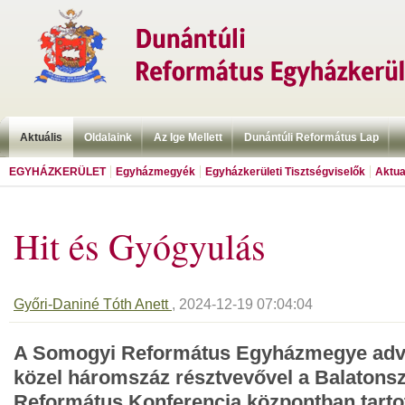
Aktuális
Oldalaink
Az Ige Mellett
Dunántúli Református Lap
EGYHÁZKERÜLET
Egyházmegyék
Egyházkerületi Tisztségviselők
Aktua
Hit és Gyógyulás
Győri-Daniné Tóth Anett
, 2024-12-19 07:04:04
A Somogyi Református Egyházmegye adven
közel háromszáz résztvevővel a Balatons
Református Konferencia központban tarto