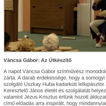
Váncsa Gábor: Az Útkészítő
A napot Váncsa Gábor színművész monodrám
zárta. A darab érdekessége, hogy a somog
szolgáló Uszkay Huba kadarkúti lelkipásztor 
Keresztelő János életét és szolgálatát helye
valamint Jézus Krisztus értünk hozott áldozat
című előadás arra inspirált, hogy mindannyi