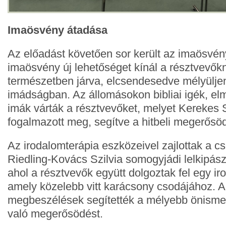
Imaösvény átadása
Az előadást követően sor került az imaösvén
imaösvény új lehetőséget kínál a résztvevők
természetben járva, elcsendesedve mélyülje
imádságban. Az állomásokon bibliai igék, e
imák várták a résztvevőket, melyet Kerekes 
fogalmazott meg, segítve a hitbeli megerősöd
Az irodalomterápia eszközeivel zajlottak a c
Riedling-Kovács Szilvia somogyjádi lelkipász
ahol a résztvevők együtt dolgoztak fel egy ir
amely közelebb vitt karácsony csodájához. 
megbeszélések segítették a mélyebb önismer
való megerősödést.