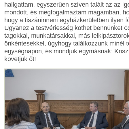
hallgattam, egyszerűen szíven talált az az Ige
mondott, és megfogalmaztam magamban, ho
hogy a tiszáninneni egyházkerületben ilyen f
Ugyanez a testvériesség köthet bennünket ö
tagokkal, munkatársakkal, más lelkipásztorok
önkéntesekkel, úgyhogy találkozzunk minél 
egységnapon, és mondjuk egymásnak: Krisztu
követjük őt!