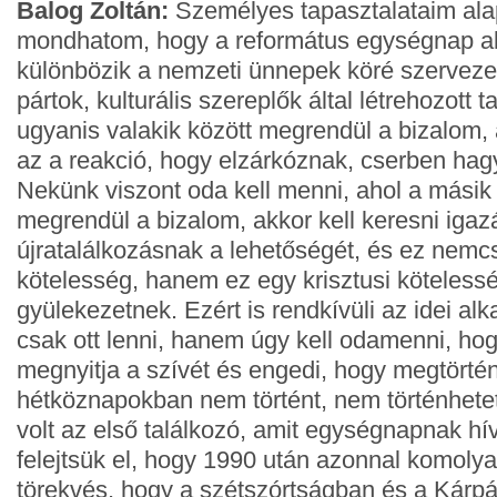
Balog Zoltán:
Személyes tapasztalataim alap
mondhatom, hogy a református egységnap al
különbözik a nemzeti ünnepek köré szervezett
pártok, kulturális szereplők által létrehozott 
ugyanis valakik között megrendül a bizalom, 
az a reakció, hogy elzárkóznak, cserben hag
Nekünk viszont oda kell menni, ahol a másik
megrendül a bizalom, akkor kell keresni igaz
újratalálkozásnak a lehetőségét, és ez nemcs
kötelesség, hanem ez egy krisztusi köteless
gyülekezetnek. Ezért is rendkívüli az idei a
csak ott lenni, hanem úgy kell odamenni, ho
megnyitja a szívét és engedi, hogy megtörtén
hétköznapokban nem történt, nem történhete
volt az első találkozó, amit egységnapnak hí
felejtsük el, hogy 1990 után azonnal komolya
törekvés, hogy a szétszórtságban és a Kár