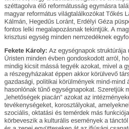
széttagolva élő reformátusság egymásra talá
magyar református világtalálkozókat Tőkés L
Kálmán, Hegedűs Loránt, Erdélyi Géza püspö
fontos lelki megalapozásnak tekintjük. A ma
krisztusi egység minden nemzedéknek egyfo
Fekete Károly:
Az egységnapok struktúrája 
Úristen minden évben gondoskodott arról, ho
mindig kicsit mássá tegyék azokat, mivel a g
a részegyházakat éppen akkor körülvevő tár
gazdasági, politikai körülmények mind-mind 
hasonlónak tűnő egységnapokat. Szeretjük 
„lehetőségek piacán” azokat az intézményeke
tevékenységeket, korosztályokat, amelyeknek
szociális, oktatási és temérdek más funkciój
körbeveszik a kulturális események a tánctó
és a zenei együtteseken át az ifjúsági csapa