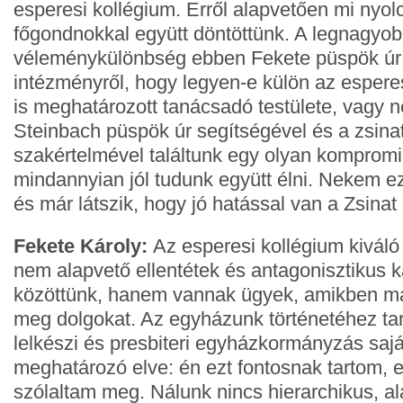
esperesi kollégium. Erről alapvetően mi nyol
főgondnokkal együtt döntöttünk. A legnagyo
véleménykülönbség ebben Fekete püspök úr 
intézményről, hogy legyen-e külön az espere
is meghatározott tanácsadó testülete, vagy 
Steinbach püspök úr segítségével és a zsina
szakértelmével találtunk egy olyan komprom
mindannyian jól tudunk együtt élni. Nekem ez
és már látszik, hogy jó hatással van a Zsina
Fekete Károly:
Az esperesi kollégium kiváló
nem alapvető ellentétek és antagonisztikus 
közöttünk, hanem vannak ügyek, amikben má
meg dolgokat. Az egyházunk történetéhez tart
lelkészi és presbiteri egyházkormányzás saj
meghatározó elve: én ezt fontosnak tartom,
szólaltam meg. Nálunk nincs hierarchikus, al