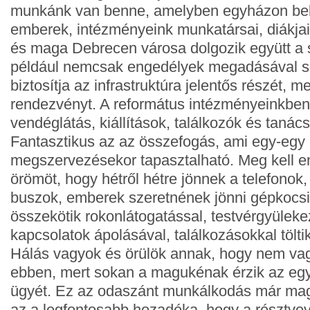
munkánk van benne, amelyben egyházon belül
emberek, intézményeink munkatársai, diákjai
és maga Debrecen városa dolgozik együtt a s
például nemcsak engedélyek megadásával s
biztosítja az infrastruktúra jelentős részét, 
rendezvényt. A református intézményeinkben
vendéglátás, kiállítások, találkozók és tanác
Fantasztikus az az összefogás, ami egy-eg
megszervezésekor tapasztalható. Meg kell e
örömöt, hogy hétről hétre jönnek a telefonok,
buszok, emberek szeretnének jönni gépkocsiv
összekötik rokonlátogatással, testvérgyüleke
kapcsolatok ápolásával, találkozásokkal töltik
Hálás vagyok és örülök annak, hogy nem va
ebben, mert sokan a magukénak érzik az e
ügyét. Ez az odaszánt munkálkodás már mag
az a legfontosabb hozadéka, hogy a résztvev