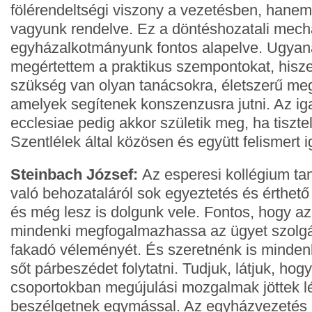
fölérendeltségi viszony a vezetésben, hane
vagyunk rendelve. Ez a döntéshozatali mec
egyházalkotmányunk fontos alapelve. Ugyana
megértettem a praktikus szempontokat, hisz
szükség van olyan tanácsokra, életszerű me
amelyek segítenek konszenzusra jutni. Az i
ecclesiae pedig akkor születik meg, ha tisztel
Szentlélek által közösen és együtt felismert 
Steinbach József:
Az esperesi kollégium ta
való behozataláról sok egyeztetés és érthető 
és még lesz is dolgunk vele. Fontos, hogy 
mindenki megfogalmazhassa az ügyet szolgál
fakadó véleményét. És szeretnénk is mindenk
sőt párbeszédet folytatni. Tudjuk, látjuk, ho
csoportokban megújulási mozgalmak jöttek lé
beszélgetnek egymással. Az egyházvezetés 