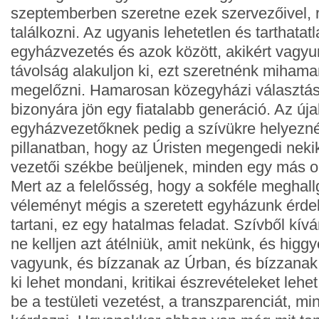
szeptemberben szeretne ezek szervezőivel, 
találkozni. Az ugyanis lehetetlen és tarthatat
egyházvezetés és azok között, akikért vagyun
távolság alakuljon ki, ezt szeretnénk mihama
megelőzni. Hamarosan közegyházi választás
bizonyára jön egy fiatalabb generáció. Az új
egyházvezetőknek pedig a szívükre helyezn
pillanatban, hogy az Úristen megengedi neki
vezetői székbe beüljenek, minden egy más op
Mert az a felelősség, hogy a sokféle meghall
véleményt mégis a szeretett egyházunk érde
tartani, ez egy hatalmas feladat. Szívből kí
ne kelljen azt átélniük, amit nekünk, és higgy
vagyunk, és bízzanak az Úrban, és bízzana
ki lehet mondani, kritikai észrevételeket lehet
be a testületi vezetést, a transzparenciát, mi