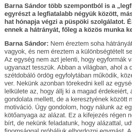
Barna Sándor több szempontból is a „leg
egyrészt a legfiatalabb négyük között, m
hat hónapja végzi a püspöki szolgálatot. É
ennek a hátrányát, főleg a közös munka k
Barna Sándor:
Nem éreztem soha hátrányát,
vagyok, és nem éreztem a különbségtételt s
Az egység nem azt jelenti, hogy egyformák 
ugyanazt tesszük. Abban a világban, ahol a d
szétdobáló ördög egyfolytában működik, közé
ver. Nekünk azonban törekedni kell az egység
lelkülete az, hogy állj ki a magad érdekeiért, 
gondolata mellett, de a keresztyének között
motiváció. Úgy gondolom, hogy nálunk az e
kötőanyaga az alázat. Ez a kifejezés régen n
bírt, de nekünk feladatunk, hogy alázattal, u
finomsággal próbáljuk elhordozni egymást. 