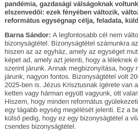
pandémia, gazdasági válságoknak voltunk 
elszenvedői: ezek fényében változik, válto
református egységnap célja, feladata, kül
Barna Sándor:
A legfontosabb cél nem válto
bizonyságtétel. Bizonyságtétel számunkra a
hiszen az az egyház, amely az egységet muta
képet ad, amely azt jelenti, hogy a léleknek 
szerint járunk. Annak megbizonyítása, hogy 
járunk, nagyon fontos. Bizonyságtétel volt 2
2025-ben is. Jézus Krisztusnak ígérete van a
ketten vagy hárman együtt vagyunk, ott valam
Hiszem, hogy minden református gyülekezeti
egy tágabb egység megélését jelenti. Ez a be
külső pedig, hogy ez egy bizonyságtétel a vil
csendes bizonyságtétel.