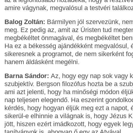
amire vágynak, megvalósul a testvéri találko
Balog Zoltán:
Bármilyen jól szervezünk, nem 
meg. Ez pedig az, amit az Úristen tud megte
megbékéltet önmagával, és megbékéltet ben
Ha ez a békesség ajándékként megvalósul, é
sikeresnek a programot, de nem sikerként fo
hanem áldásként megélni.
Barna Sándor:
Az, hogy egy nap sok vagy k
szubjektív. Bergson filozófus hozta be a szub
ami azt jelenti, hogy ha minőségi módon élj
nap teljesen elegendő. Ha eszerint gondolko
kérdés, hogy hogyan éljük meg ezt a napot, 
sikerül-e elhinnie a világnak is, hogy Jézus K
jött, hiszen ezért imádkozott, hogy egyek le
tanítványok is, ahogyan ő egy az Atyával.