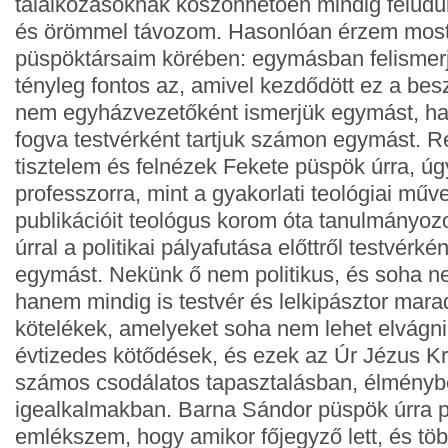
találkozásoknak köszönhetően mindig felüd
és örömmel távozom. Hasonlóan érzem mos
püspöktársaim körében: egymásban felismerjü
tényleg fontos az, amivel kezdődött ez a bes
nem egyházvezetőként ismerjük egymást, h
fogva testvérként tartjuk számon egymást. R
tisztelem és felnézek Fekete püspök úrra, úgy
professzorra, mint a gyakorlati teológiai műve
publikációit teológus korom óta tanulmányo
úrral a politikai pályafutása előttről testvérké
egymást. Nekünk ő nem politikus, és soha ne
hanem mindig is testvér és lelkipásztor mara
kötelékek, amelyeket soha nem lehet elvágni
évtizedes kötődések, és ezek az Úr Jézus K
számos csodálatos tapasztalásban, élmény
igealkalmakban. Barna Sándor püspök úrra 
emlékszem, hogy amikor főjegyző lett, és töb