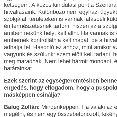
kétségem. A közös kiindulási pont a Szentírá
hitvallásaink. Különböző nem egyházi ügyek
szolgálati területeken is vannak látásbeli kü
én természetesnek tartom, hiszen az a szolgá
amiben nekünk helyt kell állni. Ha vannak is
embernek kontrollálnia kell magát, de a hitva
adhatja fel. Hasonló ez ahhoz, mint amikor a
vagyunk és szólunk: szem előtt kell tartani, 
meg maradnak. Nem lehet bármit mondani, ér
határainkat.
Ezek szerint az egységteremtésben benne
engedés, hogy elfogadom, hogy a püspök
másképpen csinálja?
Balog Zoltán:
Mindenképpen. Ha valaki az e
megélni, és nem egy összebetonozott, kikénysz