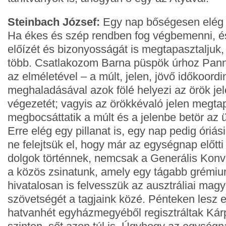
Steinbach József:
Egy nap bőségesen elég 
Ha ékes és szép rendben fog végbemenni, é
előízét és bizonyosságát is megtapasztaljuk,
több. Csatlakozom Barna püspök úrhoz Pann
az elméletével – a múlt, jelen, jövő időkoordi
meghaladásával azok fölé helyezi az örök jel
végezetét; vagyis az örökkévaló jelen megt
megbocsáttatik a múlt és a jelenbe betör az
Erre elég egy pillanat is, egy nap pedig óriás
ne felejtsük el, hogy már az egységnap előtti
dolgok történnek, nemcsak a Generális Kon
a közös zsinatunk, amely egy tágabb grémiu
hivatalosan is felvesszük az ausztráliai mag
szövetségét a tagjaink közé. Pénteken lesz e
hatvanhét egyházmegyéből regisztráltak Ká