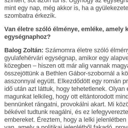
szinten, sőt azon túl is. Úgyhogy az egységn
mint egy nap, még akkor is, ha a gyülekezet
szombatra érkezik.
Van életre szóló élménye, emléke, amely 
egységnaphoz?
Balog Zoltán:
Számomra életre szóló élmény
gyulafehérvári egységnap, amikor egy alapv
közegben – hiszen ott már alig vannak magy
összejöttünk a Bethlen Gábor-szobornál a kö
asszonnyal együtt. Elkezdődött egy román p
idő után azt láttuk, hogy tehetetlenek. Olya
magunkat lelkileg, hogy ott eltántorodott mind
bennünket rángatni, provokálni akart. Mi kö
békével tudtunk reagálni, és ez lefegyverezt
embereket. Éreztem, hogy a lelki jelenlétben
van, amely a politikai jelenlétből fakadó, prov