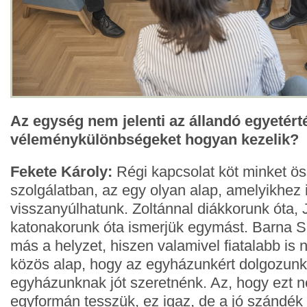
Az egység nem jelenti az állandó egyetérté
véleménykülönbségeket hogyan kezelik?
Fekete Károly:
Régi kapcsolat köt minket ö
szolgálatban, az egy olyan alap, amelyikhez i
visszanyúlhatunk. Zoltánnal diákkorunk óta, 
katonakorunk óta ismerjük egymást. Barna Sa
más a helyzet, hiszen valamivel fiatalabb is 
közös alap, hogy az egyházunkért dolgozunk
egyházunknak jót szeretnénk. Az, hogy ezt 
egyformán tesszük, ez igaz, de a jó szándék 