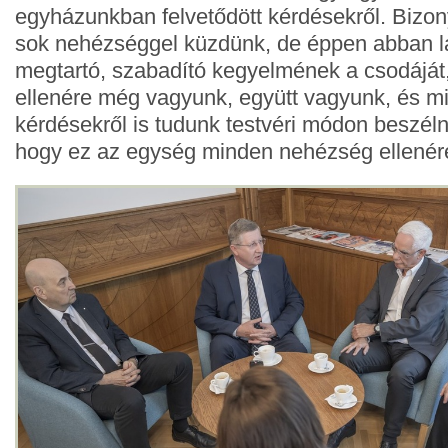
egyházunkban felvetődött kérdésekről. Bizo
sok nehézséggel küzdünk, de éppen abban l
megtartó, szabadító kegyelmének a csodáját
ellenére még vagyunk, együtt vagyunk, és m
kérdésekről is tudunk testvéri módon beszél
hogy ez az egység minden nehézség ellenére