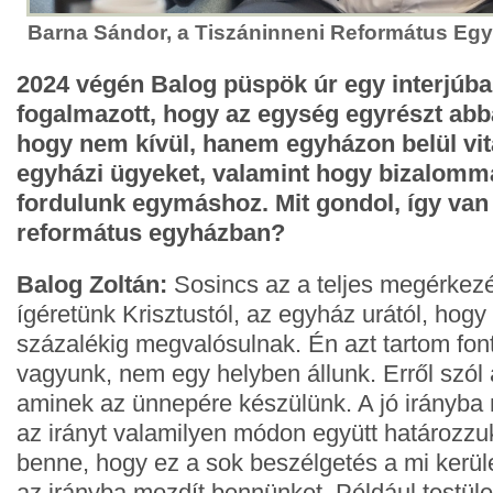
Barna Sándor, a Tiszáninneni Református Eg
2024 végén Balog püspök úr egy interjúb
fogalmazott, hogy az egység egyrészt abb
hogy nem kívül, hanem egyházon belül vit
egyházi ügyeket, valamint hogy bizalomma
fordulunk egymáshoz. Mit gondol, így van
református egyházban?
Balog Zoltán:
Sosincs az a teljes megérkezés
ígéretünk Krisztustól, az egyház urától, hogy
százalékig megvalósulnak. Én azt tartom fon
vagyunk, nem egy helyben állunk. Erről szól 
aminek az ünnepére készülünk. A jó irányba
az irányt valamilyen módon együtt határozz
benne, hogy ez a sok beszélgetés a mi kerül
az irányba mozdít bennünket. Például testül