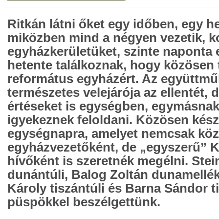
Ritkán látni őket egy időben, egy h
miközben mind a négyen vezetik, ko
egyházkerületüket, szinte naponta 
hetente találkoznak, hogy közösen
református egyházért. Az együttm
természetes velejárója az ellentét,
értéseket is egységben, egymásna
igyekeznek feloldani. Közösen kész
egységnapra, amelyet nemcsak kö
egyházvezetőként, de „egyszerű” K
hívőként is szeretnék megélni. Ste
dunántúli, Balog Zoltán dunamellék
Károly tiszántúli és Barna Sándor t
püspökkel beszélgettünk.