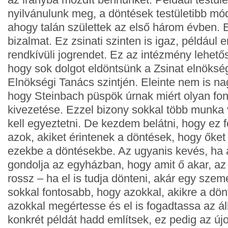
nyilvánulunk meg, a döntések testületibb mó
ahogy talán születtek az első három évben. E
bizalmat. Ez zsinati szinten is igaz, például 
rendkívüli jogrendet. Ez az intézmény lehetős
hogy sok dolgot eldöntsünk a Zsinat elnöksé
Elnökségi Tanács szintjén. Eleinte nem is na
hogy Steinbach püspök úrnak miért olyan fo
kivezetése. Ezzel bizony sokkal több munka 
kell egyeztetni. De kezdem belátni, hogy ez 
azok, akiket érintenek a döntések, hogy őket
ezekbe a döntésekbe. Az ugyanis kevés, ha
gondolja az egyházban, hogy amit ő akar, az
rossz – ha el is tudja dönteni, akár egy szem
sokkal fontosabb, hogy azokkal, akikre a dön
azokkal megértesse és el is fogadtassa az ál
konkrét példát hadd említsek, ez pedig az újo