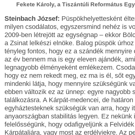
Fekete Károly, a Tiszántúli Református Eg
Steinbach József:
Püspökhelyettesként élt
milyen csodálatos, egyszersmind nehéz is vo
2009-ben létrejött az egységnap – ekkor Bölc
a Zsinat lelkészi elnöke. Balog püspök úrhoz
tényleg fontos, hogy ez a szándék mennyire o
az év bennem ma is egy eleven ajándék, ami
legnagyobb élményeként emlékezem. Csoda
hogy ez nem rekedt meg, ez ma is él, sőt eg
mindenki látja, hogy mennyire szükségünk v
ebben változik ez az ünnep: egyre nagyobb 
találkozásra. A Kárpát-medencei, de határon t
egyháztesteknek szükségük van arra, hogy it
anyaországban stabilitás legyen. Ez nekünk 
felelősségünk, hogy odafigyeljünk a Felvidék 
Kárpátaljára, vagy most az erdélyiekre. Az p