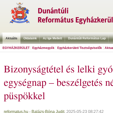
Aktuális
Oldalaink
Az Ige Mellett
Dunántúli Református Lap
EGYHÁZKERÜLET
Egyházmegyék
Egyházkerületi Tisztségviselők
Aktua
Bizonyságtétel és lelki gy
egységnap – beszélgetés n
püspökkel
reformatus.hu - Balázs-Bóna Judit
, 2025-05-23 08:27:42