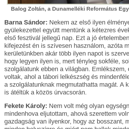
Balog Zoltán, a Dunamelléki Református Eg
Barna Sándor:
Nekem az első ilyen élmén
gyülekezettel együtt mentünk a kétezres évek
első fesztivál jellegű nap. Ezt a jó értelemben
kifejezést én is szívesen használom, azóta m
kerületünkben akár több ilyen napot is szerve
hogy legyen ilyen is, mert tényleg sokféle, s
szolgálatunk ebben a világban. Emlékszem, o
voltak, ahol a tábori lelkészség és mindenf
a szolgálatunknak megmutathatta magát. A 
is átéltük a közös úrvacsorán.
Fekete Károly:
Nem volt még olyan egységn
mindenhova eljutottam, ahová szerettem vol
gazdagság van ilyenkor, hogy az bosszant, m