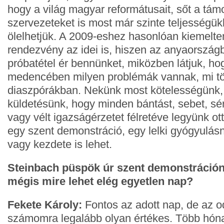
hogy a világ magyar reformátusait, sőt a tám
szervezeteket is most már szinte teljesség
ölelhetjük. A 2009-eshez hasonlóan kiemelte
rendezvény az idei is, hiszen az anyaország
próbatétel ér bennünket, miközben látjuk, ho
medencében milyen problémák vannak, mi tör
diaszpórákban. Nekünk most kötelességünk, 
küldetésünk, hogy minden bántást, sebet, sér
vagy vélt igazságérzetet félretéve legyünk o
egy szent demonstráció, egy lelki gyógyulásn
vagy kezdete is lehet.
Steinbach püspök úr szent demonstráción
mégis mire lehet elég egyetlen nap?
Fekete Károly:
Fontos az adott nap, de az o
számomra legalább olyan értékes. Több hón