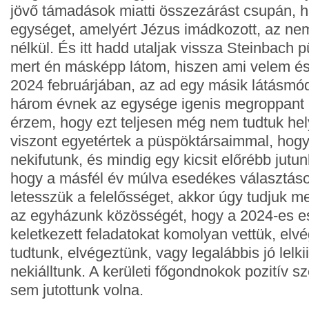
jövő támadások miatti összezárást csupán, 
egységet, amelyért Jézus imádkozott, az n
nélkül. És itt hadd utaljak vissza Steinbach 
mert én másképp látom, hiszen ami velem és 
2024 februárjában, az ad egy másik látásmód
három évnek az egysége igenis megroppant 
érzem, hogy ezt teljesen még nem tudtuk hely
viszont egyetértek a püspöktársaimmal, hogy 
nekifutunk, és mindig egy kicsit előrébb jut
hogy a másfél év múlva esedékes választáso
letesszük a felelősséget, akkor úgy tudjuk me
az egyházunk közösségét, hogy a 2024-es e
keletkezett feladatokat komolyan vettük, elvé
tudtunk, elvégeztünk, vagy legalábbis jó lelki
nekiálltunk. A kerületi főgondnokok pozitív sz
sem jutottunk volna.