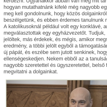
kérdezni. Ugyanakkor abban van még mit ta
hogyan mutathatnánk kifelé még nagyobb e
meg kell gondolnunk, hogy közös dolgainkró
beszélgetünk, és ebben érdemes tanulnunk m
A katolikusoknál például volt egy konklávé, 
megválasztottak egy egyházvezetőt. Tudjuk,
jelöltek, más érdekek, és mégis, amikor megs
eredmény, a többi jelölt egyből a támogatásáró
új pápát, és eszébe sem jutott senkinek, hog
ellenségeskedjen. Nekem ebből az a tanulsá
nagyobb szeretettel és ügyszeretettel, belső
megvitatni a dolgainkat.