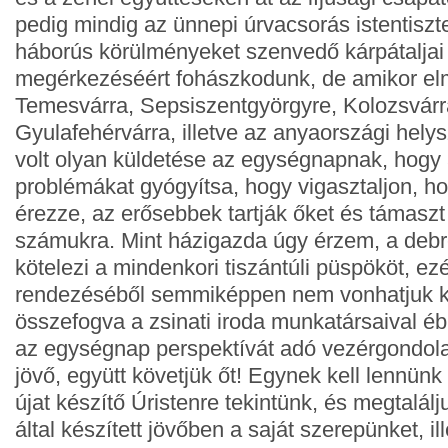
pedig mindig az ünnepi úrvacsorás istentiszte
háborús körülményeket szenvedő kárpátaljai 
megérkezéséért fohászkodunk, de amikor e
Temesvárra, Sepsiszentgyörgyre, Kolozsvár
Gyulafehérvárra, illetve az anyaországi hely
volt olyan küldetése az egységnapnak, hogy 
problémákat gyógyítsa, hogy vigasztaljon, 
érezze, az erősebbek tartják őket és támaszt
számukra. Mint házigazda úgy érzem, a debr
kötelezi a mindenkori tiszántúli püspököt, ez
rendezéséből semmiképpen nem vonhatjuk k
összefogva a zsinati iroda munkatársaival éb
az egységnap perspektívát adó vezérgondolat
jövő, együtt követjük őt! Egynek kell lennün
újat készítő Úristenre tekintünk, és megtalál
által készített jövőben a saját szerepünket, ill