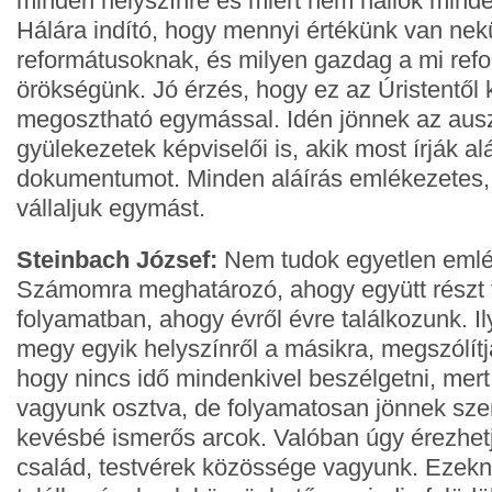
minden helyszínre és miért nem hallok minde
Hálára indító, hogy mennyi értékünk van ne
reformátusoknak, és milyen gazdag a mi ref
örökségünk. Jó érzés, hogy ez az Úristentől
megosztható egymással. Idén jönnek az auszt
gyülekezetek képviselői is, akik most írják al
dokumentumot. Minden aláírás emlékezetes, m
vállaljuk egymást.
Steinbach József:
Nem tudok egyetlen emlék
Számomra meghatározó, ahogy együtt részt 
folyamatban, ahogy évről évre találkozunk. I
megy egyik helyszínről a másikra, megszólítj
hogy nincs idő mindenkivel beszélgetni, mer
vagyunk osztva, de folyamatosan jönnek sz
kevésbé ismerős arcok. Valóban úgy érezhet
család, testvérek közössége vagyunk. Ezekn