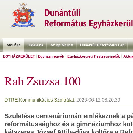
Aktuális
Oldalaink
Az Ige Mellett
Dunántúli Református Lap
EGYHÁZKERÜLET
Egyházmegyék
Egyházkerületi Tisztségviselők
Aktua
Rab Zsuzsa 100
DTRE Kommunikációs Szolgálat
, 2026-06-12 08:20:39
Születése centenáriumán emlékeznek a p
reformátussághoz és a gimnáziumhoz kö
kétszeres József Attila-díjas költőre a Re