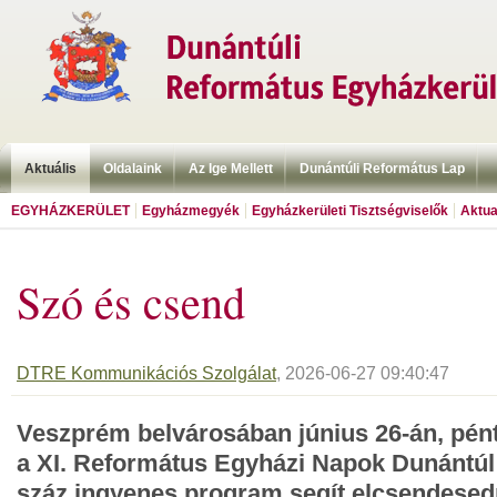
Aktuális
Oldalaink
Az Ige Mellett
Dunántúli Református Lap
EGYHÁZKERÜLET
Egyházmegyék
Egyházkerületi Tisztségviselők
Aktua
Szó és csend
DTRE Kommunikációs Szolgálat
, 2026-06-27 09:40:47
Veszprém belvárosában június 26-án, pén
a XI. Református Egyházi Napok Dunántúl 
száz ingyenes program segít elcsendesedni