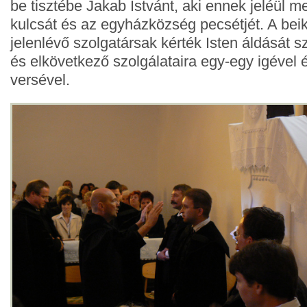
be tisztébe Jakab Istvánt, aki ennek jeléül 
kulcsát és az egyházközség pecsétjét. A beik
jelenlévő szolgatársak kérték Isten áldását s
és elkövetkező szolgálataira egy-egy igével é
versével.