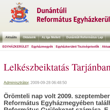
Aktuális
Oldalaink
Az Ige Mellett
Dunántúli Református Lap
EGYHÁZKERÜLET
Egyházmegyék
Egyházkerületi Tisztségviselők
Aktua
Lelkészbeiktatás Tarjánba
Adminisztrátor
, 2009-09-28 06:48:50
Örömteli nap volt 2009. szeptember 
Református Egyházmegyében találh
Református Gyülekezet számára. E 