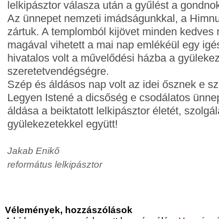
lelkipásztor válasza után a gyűlést a gondnok
Az ünnepet nemzeti imádságunkkal, a Himnu
zártuk. A templomból kijövet minden kedves 
magával vihetett a mai nap emlékéül egy igés
hivatalos volt a művelődési házba a gyülekeze
szeretetvendégségre.
Szép és áldásos nap volt az idei ősznek e s
Legyen Istené a dicsőség e csodálatos ünnepé
áldása a beiktatott lelkipásztor életét, szolgá
gyülekezetekkel együtt!
Jakab Enikő
református lelkipásztor
Vélemények, hozzászólások