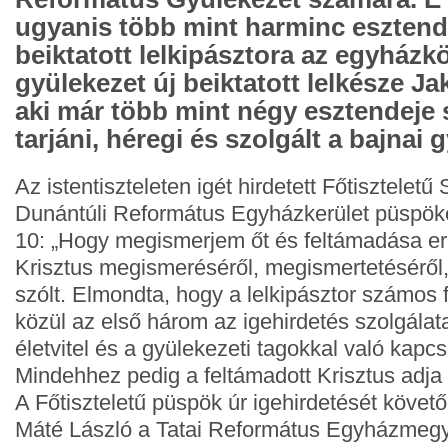
ugyanis több mint harminc esztend
beiktatott lelkipásztora az egyházk
gyülekezet új beiktatott lelkésze Jak
aki már több mint négy esztendeje 
tarjáni, héregi és szolgált a bajnai
Az istentiszteleten igét hirdetett Főtiszteletű
Dunántúli Református Egyházkerület püspöke, 
10: „Hogy megismerjem őt és feltámadása ere
Krisztus megismeréséről, megismertetéséről
szólt. Elmondta, hogy a lelkipásztor számos 
közül az első három az igehirdetés szolgálat
életvitel és a gyülekezeti tagokkal való kapcs
Mindehhez pedig a feltámadott Krisztus adja 
A Főtiszteletű püspök úr igehirdetését követ
Máté László a Tatai Református Egyházmegy