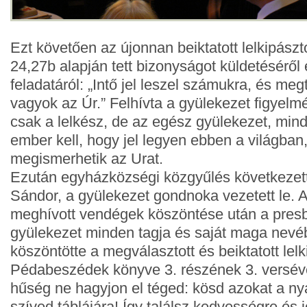
Ezt követően az újonnan beiktatott lelkipászt
24,27b alapján tett bizonyságot küldetésérő
feladatáról: „Intő jel leszel számukra, és me
vagyok az Úr.” Felhívta a gyülekezet figyelm
csak a lelkész, de az egész gyülekezet, min
ember kell, hogy jel legyen ebben a világban,
megismerhetik az Urat.
Ezután egyházközségi közgyűlés következett
Sándor, a gyülekezet gondnoka vezetett le. A
meghívott vendégek köszöntése után a presb
gyülekezet minden tagja és saját maga nevé
köszöntötte a megválasztott és beiktatott lelk
Pédabeszédek könyve 3. részének 3. versével
hűség ne hagyjon el téged: kösd azokat a nya
szíved táblájára! Így találsz kedvességre és j