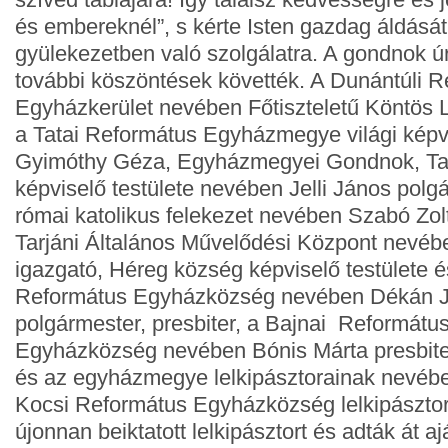
és embereknél”, s kérte Isten gazdag áldását
gyülekezetben való szolgálatra. A gondnok ú
további köszöntések követték. A Dunántúli 
Egyházkerület nevében Főtiszteletű Köntös L
a Tatai Református Egyházmegye világi képv
Gyimóthy Géza, Egyházmegyei Gondnok, Ta
képviselő testülete nevében Jelli János polgá
római katolikus felekezet nevében Szabó Zol
Tarjáni Általános Művelődési Központ nevéb
igazgató, Héreg község képviselő testülete é
Református Egyházközség nevében Dékán 
polgármester, presbiter, a Bajnai Református
Egyházközség nevében Bónis Márta presbiter
és az egyházmegye lelkipásztorainak nevéb
Kocsi Református Egyházközség lelkipásztor
újonnan beiktatott lelkipásztort és adták át a