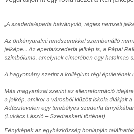
„A szederfa/eperfa halványuló, régies nemzeti jelk
Az önkényuralmi rendszerekkel szembenálló nemze
jelképe... Az eperfa/szederfa jelkép is, a Pápai R
szimbóluma, amelynek címerében egy hatalmas sz
A hagyomány szerint a kollégium régi épületének u
Más magyarázat szerint az ellenreformáció idejére
a jelkép, amikor a városból kiűzött iskola diákjait
Adásztevelen egy terebélyes szederfa árnyékában t
(Lukács László – Szedreskerti történet)
Fényképek az egyházközség honlapján találhatók