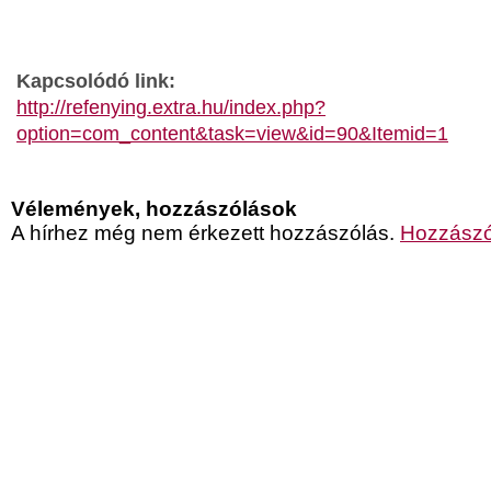
Kapcsolódó link:
http://refenying.extra.hu/index.php?
option=com_content&task=view&id=90&Itemid=1
Vélemények, hozzászólások
A hírhez még nem érkezett hozzászólás.
Hozzászó