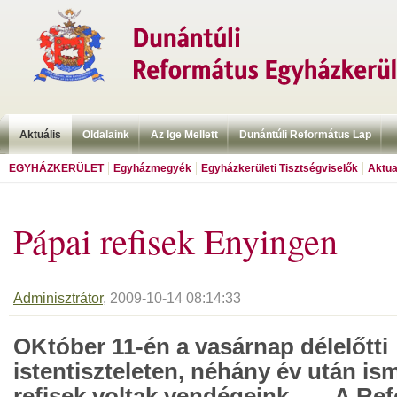
Aktuális
Oldalaink
Az Ige Mellett
Dunántúli Református Lap
EGYHÁZKERÜLET
Egyházmegyék
Egyházkerületi Tisztségviselők
Aktua
Pápai refisek Enyingen
Adminisztrátor
, 2009-10-14 08:14:33
OKtóber 11-én a vasárnap délelőtti
istentiszteleten, néhány év után is
refisek voltak vendégeink. A Re