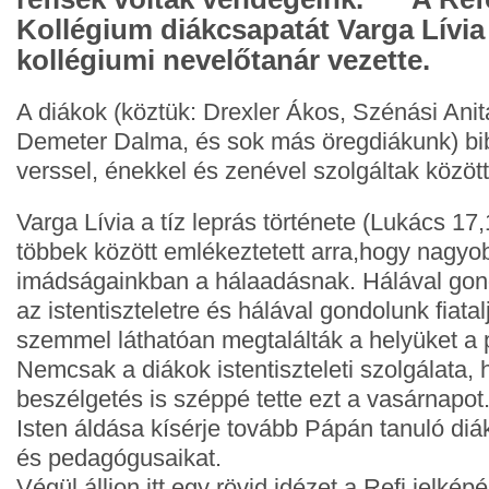
Kollégium diákcsapatát Varga Lívia 
kollégiumi nevelőtanár vezette.
A diákok (köztük: Drexler Ákos, Szénási Anita
Demeter Dalma, és sok más öregdiákunk) bib
verssel, énekkel és zenével szolgáltak közöt
Varga Lívia a tíz leprás története (Lukács 17
többek között emlékeztetett arra,hogy nagyobb
imádságainkban a hálaadásnak. Hálával gond
az istentiszteletre és hálával gondolunk fiatal
szemmel láthatóan megtalálták a helyüket a 
Nemcsak a diákok istentiszteleti szolgálata,
beszélgetés is széppé tette ezt a vasárnapot
Isten áldása kísérje tovább Pápán tanuló diák
és pedagógusaikat.
Végül álljon itt egy rövid idézet a Refi jelképé