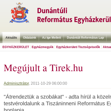
Aktuális
Oldalaink
Az Ige Mellett
Dunántúli Református Lap
EGYHÁZKERÜLET
Egyházmegyék
Egyházkerületi Tisztségviselők
Aktua
Megújult a Tirek.hu
Adminisztrátor
, 2011-10-29 06:00:00
"Átrendeztük a szobákat" - adta hírül a köze
testvéroldalunk a Tiszáninneni Református E
honlapja.