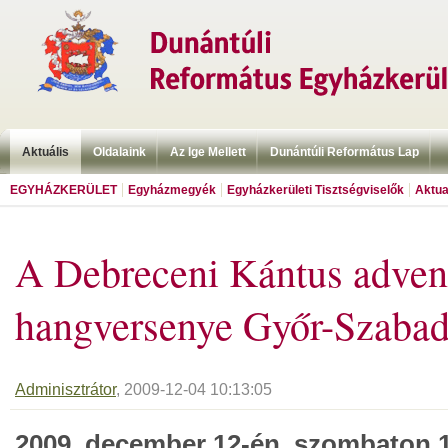
Aktuális
Oldalaink
Az Ige Mellett
Dunántúli Református Lap
EGYHÁZKERÜLET
Egyházmegyék
Egyházkerületi Tisztségviselők
Aktua
A Debreceni Kántus adven
hangversenye Győr-Szaba
Adminisztrátor
, 2009-12-04 10:13:05
2009. december 12-én, szombaton 1