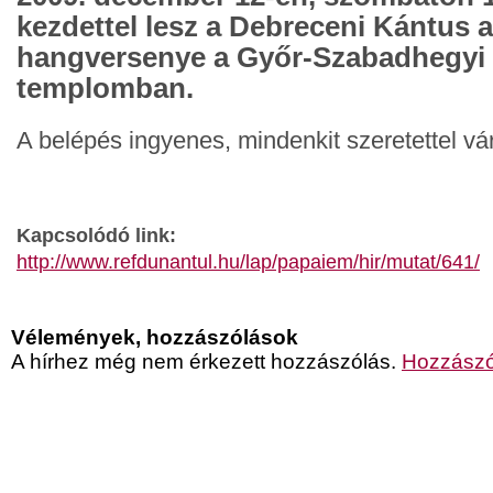
kezdettel lesz a Debreceni Kántus 
hangversenye a Győr-Szabadhegyi 
templomban.
A belépés ingyenes, mindenkit szeretettel vá
Kapcsolódó link:
http://www.refdunantul.hu/lap/papaiem/hir/mutat/641/
Vélemények, hozzászólások
A hírhez még nem érkezett hozzászólás.
Hozzászó