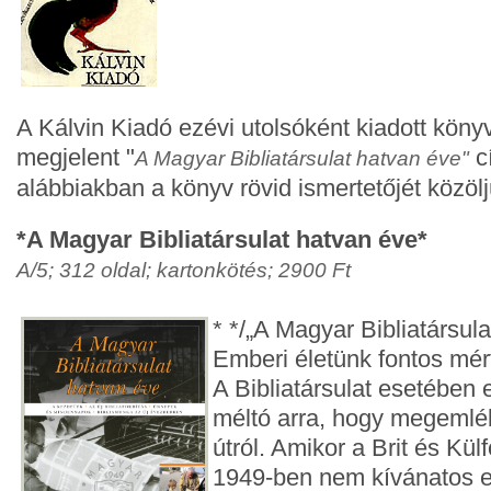
A Kálvin Kiadó ezévi utolsóként kiadott kön
megjelent "
c
A Magyar Bibliatársulat hatvan éve"
alábbiakban a könyv rövid ismertetőjét közölj
*A Magyar Bibliatársulat hatvan éve*
A/5; 312 oldal; kartonkötés; 2900 Ft
* */„A Magyar Bibliatársul
Emberi életünk fontos mér
A Bibliatársulat esetében 
méltó arra, hogy megemlé
útról. Amikor a Brit és Külf
1949-ben nem kívánatos 