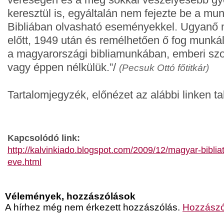
keresztül is, egyáltalán nem fejezte be a mu
Bibliában olvasható eseményekkel. Ugyanő 
előtt, 1949 után és remélhetően ő fog munká
a magyarországi bibliamunkában, emberi szo
vagy éppen nélkülük.”/
(Pecsuk Ottó főtitkár)
Tartalomjegyzék, előnézet az alábbi linken ta
Kapcsolódó link:
http://kalvinkiado.blogspot.com/2009/12/magyar-biblia
eve.html
Vélemények, hozzászólások
A hírhez még nem érkezett hozzászólás.
Hozzászó