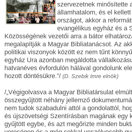
szervezetnek minősítette 
államhatalom, és el kellet
országot, akkor a reformá
evangélikus egyház és a
Közösségének vezetői arra a bátor elhatározá
megalapítják a Magyar Bibliatanácsot. Az akk
politikai viszonyok között ez nem tűnt könnyű
egyház Ura azonban megáldotta vállalkozás
hatvanéves évfordulón hálával gondolunk elei
hozott döntésükre.”/
(D. Szebik Imre elnök)
/„Végigolvasva a Magyar Bibliatársulat elmúlt
összegyűjtött néhány jellemző dokumentumát
nem tudok szabadulni attól a gondolattól, hog
és újszövetségi Szentírásban magának egy ki
gyűjtött egybe, és azt megőrizte minden bukt
vereségen és a még sokkal veszélyesebb g