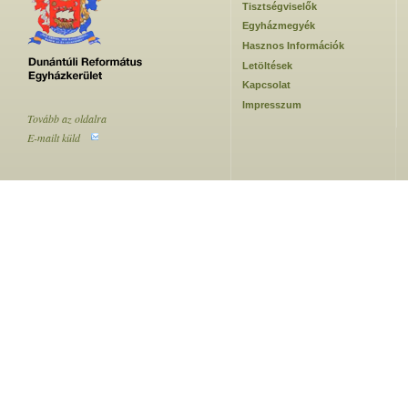
Tisztségviselők
Egyházmegyék
Hasznos Információk
Letöltések
Kapcsolat
Impresszum
Tovább az oldalra
E-mailt küld