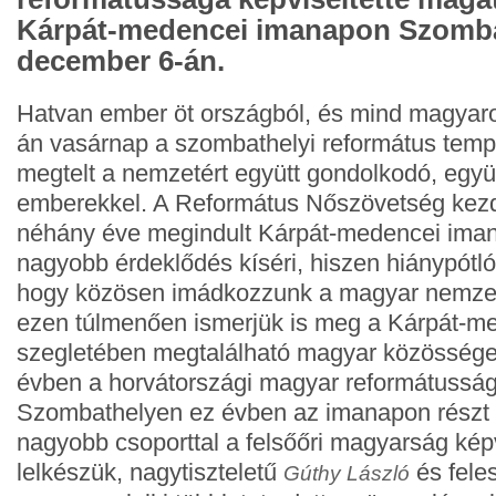
Kárpát-medencei imanapon Szomba
december 6-án.
Hatvan ember öt országból, és mind magyar
án vasárnap a szombathelyi református temp
megtelt a nemzetért együtt gondolkodó, egy
emberekkel. A Református Nőszövetség ke
néhány éve megindult Kárpát-medencei iman
nagyobb érdeklődés kíséri, hiszen hiánypótló
hogy közösen imádkozzunk a magyar nemzet
ezen túlmenően ismerjük is meg a Kárpát-m
szegletében megtalálható magyar közössége
évben a horvátországi magyar reformátusság
Szombathelyen ez évben az imanapon részt 
nagyobb csoporttal a felsőőri magyarság képv
lelkészük, nagytiszteletű
és fele
Gúthy László