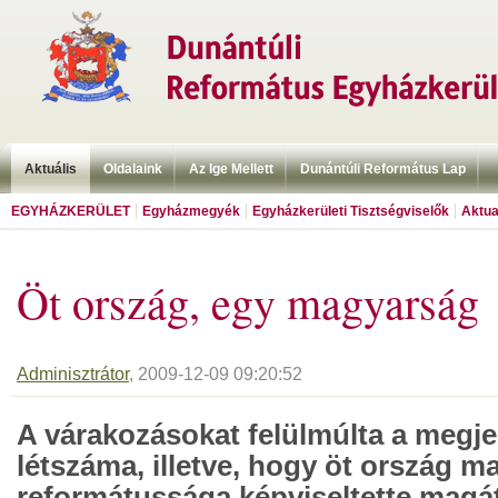
Aktuális
Oldalaink
Az Ige Mellett
Dunántúli Református Lap
EGYHÁZKERÜLET
Egyházmegyék
Egyházkerületi Tisztségviselők
Aktua
Öt ország, egy magyarság
Adminisztrátor
, 2009-12-09 09:20:52
A várakozásokat felülmúlta a megje
létszáma, illetve, hogy öt ország m
reformátussága képviseltette magát