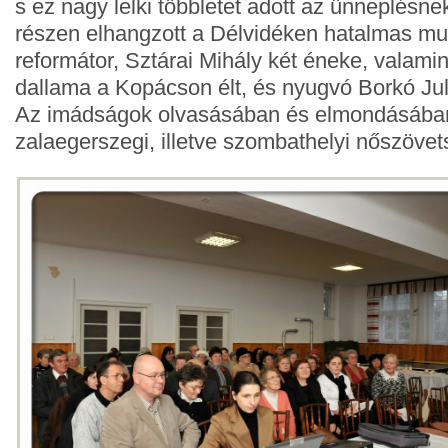
s ez nagy lelki többletet adott az ünneplésnek.
részen elhangzott a Délvidéken hatalmas mu
reformátor, Sztárai Mihály két éneke, valamint
dallama a Kopácson élt, és nyugvó Borkó Ju
Az imádságok olvasásában és elmondásában 
zalaegerszegi, illetve szombathelyi nőszövet