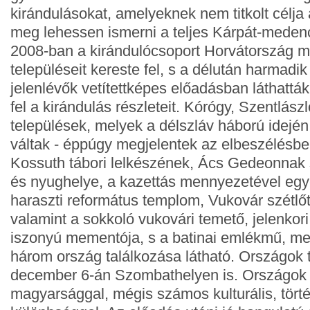
kirándulásokat, amelyeknek nem titkolt célja 
meg lehessen ismerni a teljes Kárpát-meden
2008-ban a kirándulócsoport Horvátország m
településeit kereste fel, s a délután harmadik
jelenlévők vetítettképes előadásban láthatták,
fel a kirándulás részleteit. Kórógy, Szentlás
települések, melyek a délszláv háború idején 
váltak - éppúgy megjelentek az elbeszélésbe
Kossuth tábori lelkészének, Ács Gedeonnak s
és nyughelye, a kazettás mennyezetével egy
haraszti református templom, Vukovár szétlőt
valamint a sokkoló vukovári temető, jelenkor
iszonyú mementója, s a batinai emlékmű, mel
három ország találkozása látható. Országok 
december 6-án Szombathelyen is. Országok
magyarsággal, mégis számos kulturális, tört