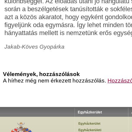
különbséggel. Az előadás utáni jó hangulatú
során a beszélgetések tanúsították e sokfél
azt a közös akaratot, hogy egyként gondolko
figyeljünk oda egymásra. Így lehet minden tö
hányattatás mellett is nemzetünk erős egysé
Jakab-Köves Gyopárka
Vélemények, hozzászólások
A hírhez még nem érkezett hozzászólás.
Hozzászó
Egyházkerület
Egyházkerület
Egyházkerületi