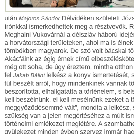
után
Délvidéken született Józse
Majoros Sándor
írónkkal ismerkedhettek meg a résztvevők. 
Meghalni Vukovárnál a délszláv háború idejé
a horvátországi területeken, ahol ma is élne
tömbökben magyarok. De szó volt bácskai tör
Akácfáink az égig érnek című elbeszélésköte
még ott soha, de úgy éreztem, mintha otthon 
fel
lelkész a könyv ismertetését, 
Jakab Bálint
túl beszélt arról, hogy mindenkinek vannak tö
beszorította, elhallgatatta a történelem, s bel
kell beszélnünk, el kell mesélnünk ezeket a t
meggyőződésemmé vált”, mondta a lelkész, s 
szükség van a jelen megértéséhez a múlt ism
történelmi emlékezet meglétére. A szombathe
gyülekezet minden évben szervez immár ha