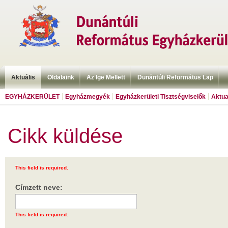
Aktuális
Oldalaink
Az Ige Mellett
Dunántúli Református Lap
EGYHÁZKERÜLET
Egyházmegyék
Egyházkerületi Tisztségviselők
Aktua
Cikk küldése
This field is required.
Címzett neve:
This field is required.