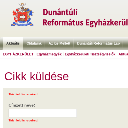
Aktuális
Oldalaink
Az Ige Mellett
Dunántúli Református Lap
EGYHÁZKERÜLET
Egyházmegyék
Egyházkerületi Tisztségviselők
Aktua
Cikk küldése
This field is required.
Címzett neve:
This field is required.