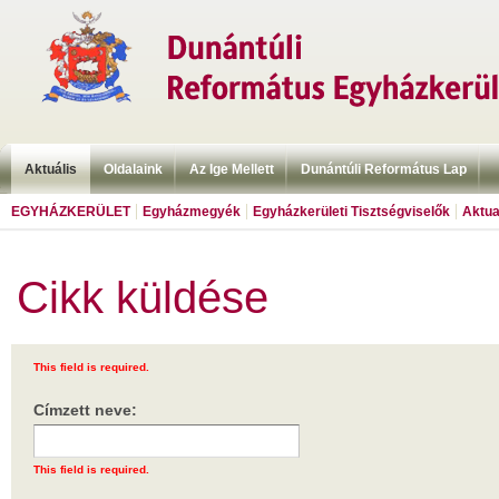
Aktuális
Oldalaink
Az Ige Mellett
Dunántúli Református Lap
EGYHÁZKERÜLET
Egyházmegyék
Egyházkerületi Tisztségviselők
Aktua
Cikk küldése
This field is required.
Címzett neve:
This field is required.