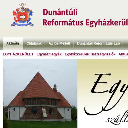
Aktuális
Oldalaink
Az Ige Mellett
Dunántúli Református Lap
EGYHÁZKERÜLET
Egyházmegyék
Egyházkerületi Tisztségviselők
Aktua