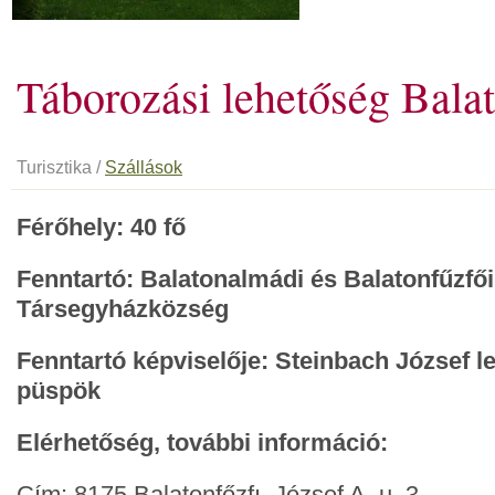
Táborozási lehetőség Bala
Turisztika /
Szállások
Férőhely: 40 fő
Fenntartó: Balatonalmádi és Balatonfűzfői
Társegyházközség
Fenntartó képviselője: Steinbach József le
püspök
Elérhetőség, további információ:
Cím: 8175 Balatonfőzfı, József A. u. 3.