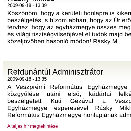
2009-09-18 - 13:39
Köszönöm, hogy a kerületi honlapra is kikerü
beszélgetés, s bízom abban, hogy az Úr erő
tervhez, hogy az egyházmegye összes megv
és világi tisztségvilseőjével el tudok majd b
közeljövőben hasonló módon! Rásky M
Refdunántúl Adminisztrátor
2009-09-18 - 13:35
A Veszprémi Református Egyházmegye m
közgyűlése utáni első, kádártai lelké
beszélgetett Kuti Gézával a Veszp
Egyházmegye esperesével Rásky Mik
Református Egyházmegye honlapjának admin
A teljes hír megtekintése