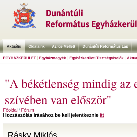
Aktuális
Oldalaink
Az Ige Mellett
Dunántúli Református Lap
EGYHÁZKERÜLET
Egyházmegyék
Egyházkerületi Tisztségviselők
Aktua
"A békétlenség mindig az
szívében van először"
Főoldal
/
Fórum
Hozzászólás írásához be kell jelentkeznie
itt
Rásky Miklós