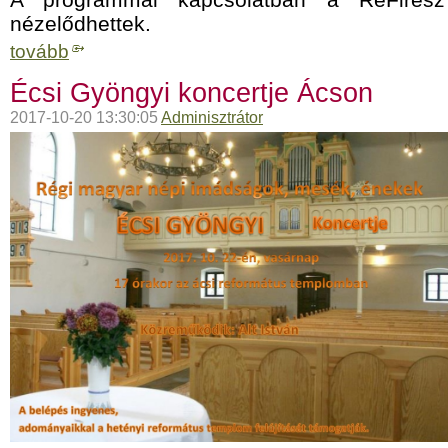
nézelődhettek.
tovább
Écsi Gyöngyi koncertje Ácson
2017-10-20 13:30:05
Adminisztrátor