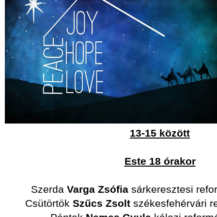
13-15 között
Este 18 órakor
Szerda
Varga Zsófia
sárkeresztesi refo
Csütörtök
Szűcs Zsolt
székesfehérvári r