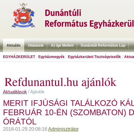
Aktuális
Oldalaink
Az Ige Mellett
Dunántúli Református Lap
EGYHÁZKERÜLET
Egyházmegyék
Egyházkerületi Tisztségviselők
Aktua
Refdunantul.hu ajánlók
Aktualitások
/ Ajánlók
MERIT IFJÚSÁGI TALÁLKOZÓ K
FEBRUÁR 10-ÉN (SZOMBATON) 
ÓRÁTÓL
2018-01-29 20:06:16
Adminisztrátor