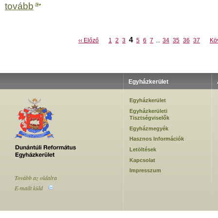
tovább
4
‹‹ Előző
1
2
3
5
6
7
...
34
35
36
37
Köv
Egyházkerület
Egyházkerület
Egyházkerületi
Tisztségviselők
Egyházmegyék
Hasznos Információk
Letöltések
Kapcsolat
Impresszum
Tovább az oldalra
E-mailt küld