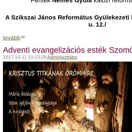
Péntek
Nemes Gyula
kálozi reform
A Szikszai János Református Gyülekezeti h
u. 12./
tovább
Adventi evangelizációs esték Szom
2017-12-11 10:13:29
Adminisztrátor