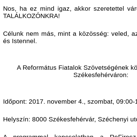
Nos, ha ez mind igaz, akkor szeretettel v
TALÁLKOZÓNKRA!
Célunk nem más, mint a közösség: veled, az if
és Istennel.
A Református Fiatalok Szövetségének k
Székesfehérváron:
Időpont: 2017. november 4., szombat, 09:00-
Helyszín: 8000 Székesfehérvár, Széchenyi ut
A programmal kapcsolatban a ReFiresz