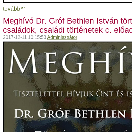
tovább
Meghívó Dr. Gróf Bethlen István tör
családok, családi történetek c. előa
2017-12-11 10:15:53
Adminisztrátor