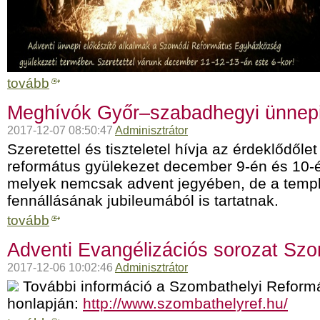
tovább
Meghívók Győr–szabadhegyi ünnepi
2017-12-07 08:50:47
Adminisztrátor
Szeretettel és tiszteletel hívja az érdeklődő
református gyülekezet december 9-én és 10-é
melyek nemcsak advent jegyében, de a temp
fennállásának jubileumából is tartatnak.
tovább
Adventi Evangélizációs sorozat Sz
2017-12-06 10:02:46
Adminisztrátor
További információ a Szombathelyi Refor
honlapján:
http://www.szombathelyref.hu/