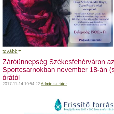
tovább
Záróünnepség Székesfehérváron az
Sportcsarnokban november 18-án (
órától
2017-11-14 10:54:22
Adminisztrátor