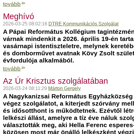
tovább
Meghívó
2026-03-25 08:02:16
DTRE Kommunikációs Szolgálat
A Pápai Református Kollégium tagintézmény
várnak mindenkit a 2026. április 19-én tart
vasárnapi istentiszteletre, melynek kere
és domborművet avatnak Kövy Zsolt szüle
évfordulója alkalmából.
tovább
Az Úr Krisztus szolgálatában
2026-03-24 08:11:29
Márton Gergely
A Nagykanizsai Református Egyházközség 
végez szolgálatot, a kiterjedt szórvány mell
és idősotthont is működtetnek. Ezévtől lé
lelkészi állást, amelyre a tíz éve náluk szo
választották meg, aki Hella Ferenc esperes-
közösen most már önálló lelkészként végz