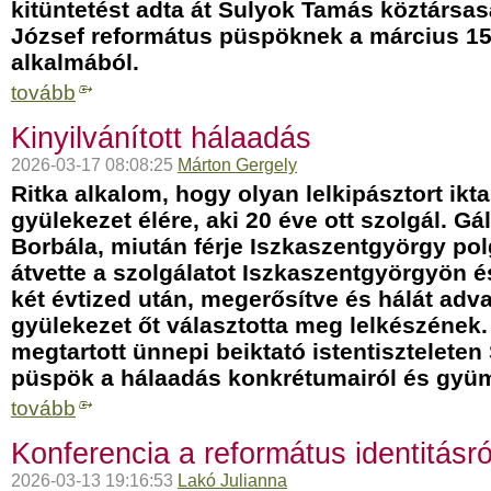
kitüntetést adta át Sulyok Tamás köztársa
József református püspöknek a március 15
alkalmából.
tovább
Kinyilvánított hálaadás
2026-03-17 08:08:25
Márton Gergely
Ritka alkalom, hogy olyan lelkipásztort ik
gyülekezet élére, aki 20 éve ott szolgál. G
Borbála, miután férje Iszkaszentgyörgy pol
átvette a szolgálatot Iszkaszentgyörgyön é
két évtized után, megerősítve és hálát adva
gyülekezet őt választotta meg lelkészének.
megtartott ünnepi beiktató istentiszteleten
püspök a hálaadás konkrétumairól és gyümö
tovább
Konferencia a református identitásr
2026-03-13 19:16:53
Lakó Julianna