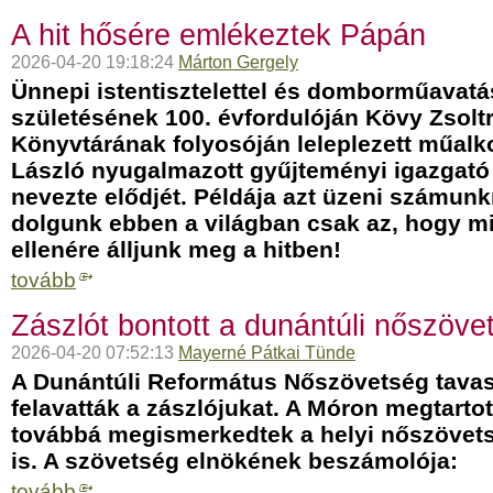
A hit hősére emlékeztek Pápán
2026-04-20 19:18:24
Márton Gergely
Ünnepi istentisztelettel és domborműavatá
születésének 100. évfordulóján Kövy Zsol
Könyvtárának folyosóján leleplezett műalk
László nyugalmazott gyűjteményi igazgató
nevezte elődjét. Példája azt üzeni számun
dolgunk ebben a világban csak az, hogy 
ellenére álljunk meg a hitben!
tovább
Zászlót bontott a dunántúli nőszöve
2026-04-20 07:52:13
Mayerné Pátkai Tünde
A Dunántúli Református Nőszövetség tavas
felavatták a zászlójukat. A Móron megtart
továbbá megismerkedtek a helyi nőszövetsé
is. A szövetség elnökének beszámolója:
tovább