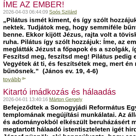
ÍME AZ EMBER!
2026-04-03 06:44:09
Soós Szilárd
„Pilátus ismét kiment, és így szólt hozzáju
nektek. Tudjátok meg, hogy semmiféle bűn
benne. Ekkor kijött Jézus, rajta volt a tövi
ruha. Pilátus így szólt hozzájuk: Íme, az e
meglátták Jézust a főpapok és a szolgák, íg
Feszítsd meg, feszítsd meg! Pilátus pedig 
Vegyétek át ti, és feszítsétek meg, mert én
bűnösnek.” (János ev. 19, 4-6)
tovább
Kitartó imádkozás és hálaadás
2026-04-01 13:40:16
Márton Gergely
Befejeződtek a Somogyjádi Református E
templomának megújítási munkálatai. Az ál
és adományokból elkészült beruházásért m
megtartott hálaadó istentiszteleten igét hir