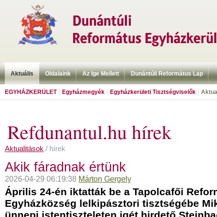
Aktuális
Oldalaink
Az Ige Mellett
Dunántúli Református Lap
EGYHÁZKERÜLET
Egyházmegyék
Egyházkerületi Tisztségviselők
Aktua
Refdunantul.hu hírek
Aktualitások
/ hírek
Akik fáradnak értünk
2026-04-29 06:19:38
Márton Gergely
Április 24-én iktatták be a Tapolcafői Refo
Egyházközség lelkipásztori tisztségébe Mi
ünnepi istentiszteleten igét hirdető Stein