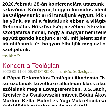
2026.február 28-án konferenciára utaztunk
szlavóniai Kórógyra, hogy református ident
beszélgessünk: arról tanuljunk együtt, kik
helyünk, és mi a feladatunk ebben a világ
Református Nőszövetség nevében érkeztü
szolgatársaimmal, hogy a magyar nemzeti
együtt gondolkodjunk arról, mit jelent sz
identitásunk, és hogyan élhetjük meg azt ot
szolgálunk.
tovább
Koncert a Teológián
2026-03-11 08:06:42
DTRE Kommunikációs Szolgálat
A Pápai Református Teológiai Akadémia "N
sorozatának következő alkalmán klassziku
szólalnak meg a Lovagteremben. J.S.Bach
Kreisler és Csajkovszkij műveit Bódai Ákos
Márton, Keltai Bálint és Yagi Maki előadásá