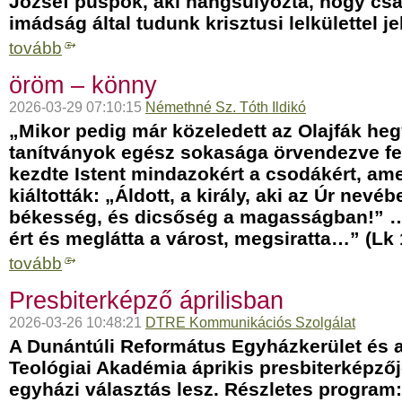
József püspök, aki hangsúlyozta, hogy cs
imádság által tudunk krisztusi lelkülettel je
tovább
öröm – könny
2026-03-29 07:10:15
Némethné Sz. Tóth Ildikó
„Mikor pedig már közeledett az Olajfák heg
tanítványok egész sokasága örvendezve f
kezdte Istent mindazokért a csodákért, amel
kiáltották: „Áldott, a király, aki az Úr nev
békesség, és dicsőség a magasságban!” 
ért és meglátta a várost, megsiratta…” (Lk 
tovább
Presbiterképző áprilisban
2026-03-26 10:48:21
DTRE Kommunikációs Szolgálat
A Dunántúli Református Egyházkerület és 
Teológiai Akadémia áprikis presbiterképző
egyházi választás lesz. Részletes program: