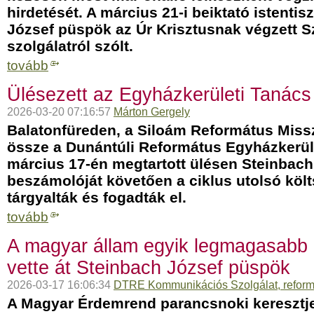
hirdetését. A március 21-i beiktató istentis
József püspök az Úr Krisztusnak végzett S
szolgálatról szólt.
tovább
Ülésezett az Egyházkerületi Tanács
2026-03-20 07:16:57
Márton Gergely
Balatonfüreden, a Siloám Református Missz
össze a Dunántúli Református Egyházkerül
március 17-én megtartott ülésen Steinbac
beszámolóját követően a ciklus utolsó köl
tárgyalták és fogadták el.
tovább
A magyar állam egyik legmagasabb 
vette át Steinbach József püspök
2026-03-17 16:06:34
DTRE Kommunikációs Szolgálat, reform
A Magyar Érdemrend parancsnoki keresztje 