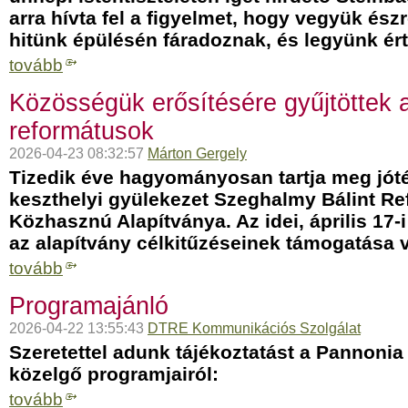
arra hívta fel a figyelmet, hogy vegyük észr
hitünk épülésén fáradoznak, és legyünk ért
tovább
Közösségük erősítésére gyűjtöttek a
reformátusok
2026-04-23 08:32:57
Márton Gergely
Tizedik éve hagyományosan tartja meg jóté
keszthelyi gyülekezet Szeghalmy Bálint R
Közhasznú Alapítványa. Az idei, április 17-
az alapítvány célkitűzéseinek támogatása v
tovább
Programajánló
2026-04-22 13:55:43
DTRE Kommunikációs Szolgálat
Szeretettel adunk tájékoztatást a Pannon
közelgő programjairól:
tovább