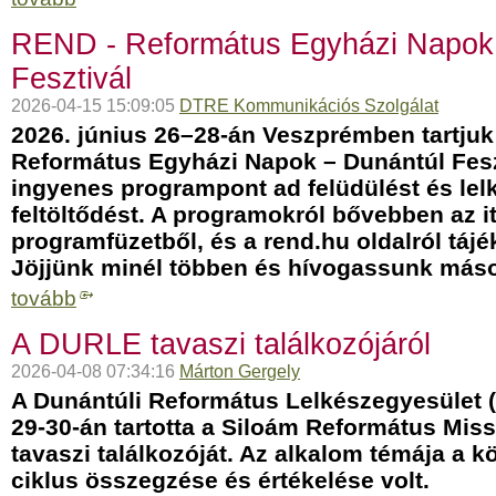
REND - Református Egyházi Napok
Fesztivál
2026-04-15 15:09:05
DTRE Kommunikációs Szolgálat
2026. június 26–28-án Veszprémben tartjuk
Református Egyházi Napok – Dunántúl Feszt
ingyenes programpont ad felüdülést és lelki
feltöltődést. A programokról bővebben az itt
programfüzetből, és a rend.hu oldalról táj
Jöjjünk minél többen és hívogassunk máso
tovább
A DURLE tavaszi találkozójáról
2026-04-08 07:34:16
Márton Gergely
A Dunántúli Református Lelkészegyesület
29-30-án tartotta a Siloám Református Mis
tavaszi találkozóját. Az alkalom témája a k
ciklus összegzése és értékelése volt.