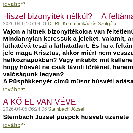
tovább
Hiszel bizonyíték nélkül? – A feltáma
2026-04-07 07:04:01
DTRE Kommunikációs Szolgálat
Vajon a hitnek bizonyítékokra van feltétle
Mindannyian keressük a jeleket. Valamit, a
láthatóvá teszi a láthatatlant. És ha a fel
jele maga Krisztus, akkor miért nem vessz
hétköznapokban? Vagy inkább: mit kellen
hogy húsvét ne csak távoli történet, hane
valóságunk legyen?
A Püspökkenyér című műsor húsvéti adása
tovább
A KŐ EL VAN VÉVE
2026-04-05 06:24:06
Steinbach József
Steinbach József püspök húsvéti üzenete
tovább