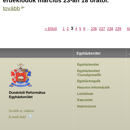
érdeklődők
március 23-án 18 órától.
tovább
3
‹‹ Előző
1
2
4
5
6
...
236
237
238
239
K
Egyházkerület
Egyházkerület
Egyházkerületi
Tisztségviselők
Egyházmegyék
Hasznos Információk
Letöltések
Kapcsolat
Impresszum
Tovább az oldalra
E-mailt küld